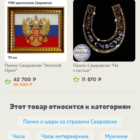
Панно Сваровски "Золотой
Панно Сваровски "На
Орел"
счастье"
42 700
Р
11 870
Р
50 300
Р
Этот товар относится к категориям
Панно и шары со стразами Сваровски
Часы
Часы интерьерные
Мужчине