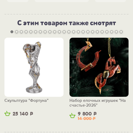
С этим товаром также смотрят
Скульптура "Фортуна"
Набор елочных игрушек "На
счастье-2026"
25 140
Р
9 800
Р
14 000
Р