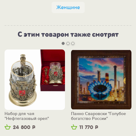
Женщине
С этим товаром также смотрят
Набор для чая
Панно Сваровски "Голубое
"Нефтегазовый орел"
богатство России"
24 800
Р
11 770
Р