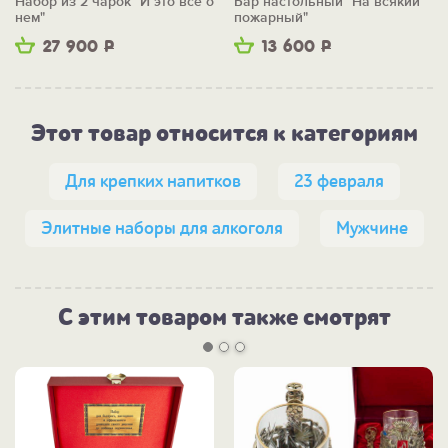
Набор из 2 чарок "И это всё о
Бар настольный "На всякий
нем"
пожарный"
27 900
Р
13 600
Р
Этот товар относится к категориям
Для крепких напитков
23 февраля
Элитные наборы для алкоголя
Мужчине
С этим товаром также смотрят