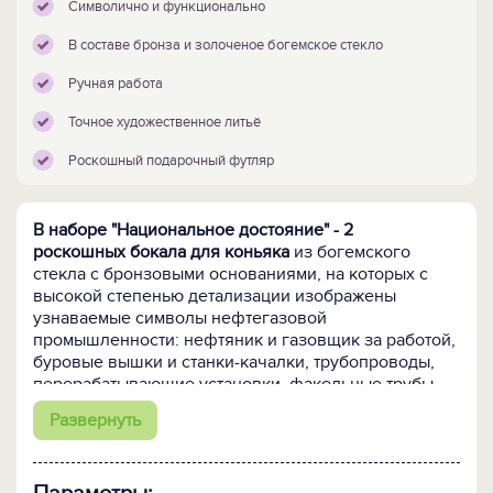
Символично и функционально
В составе бронза и золоченое богемское стекло
Ручная работа
Точное художественное литьё
Роскошный подарочный футляр
В наборе "Национальное достояние" - 2
роскошных бокала для коньяка
из богемского
стекла с бронзовыми основаниями, на которых с
высокой степенью детализации изображены
узнаваемые символы нефтегазовой
промышленности: нефтяник и газовщик за работой,
буровые вышки и станки-качалки, трубопроводы,
перерабатывающие установки, факельные трубы.
Ну, и конечно, импровизированный Герб
Развернуть
нефтяников и газовиков, который объединяет всю
композицию!