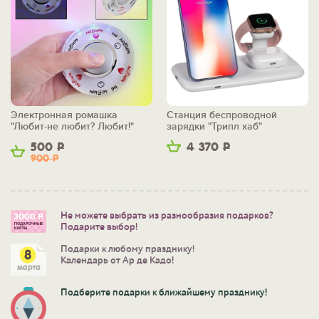
Электронная ромашка
Станция беспроводной
"Любит-не любит? Любит!"
зарядки "Трипл хаб"
500
Р
4 370
Р
900
Р
Не можете выбрать из разнообразия подарков?
Подарите выбор!
Подарки к любому празднику!
Календарь от Ар де Кадо!
Подберите подарки к ближайшему празднику!