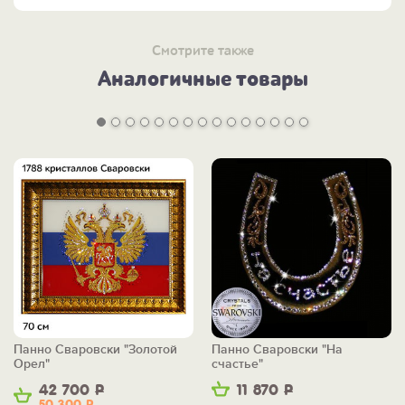
Смотрите также
Аналогичные товары
Панно Сваровски "Золотой
Панно Сваровски "На
Орел"
счастье"
42 700
Р
11 870
Р