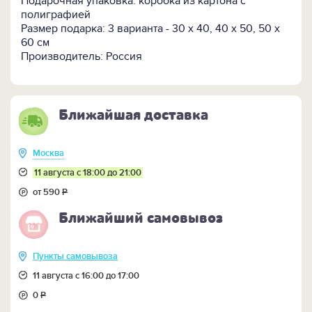
Подарочная упаковка: коробка из картона с
интерьеру багет.
полиграфией
Размер подарка: 3 варианта - 30 х 40, 40 х 50, 50 х
60 см
Производитель: Россия
Ближайшая доставка
Москва
11 августа с 18:00 до 21:00
от 590
Р
Ближайший самовывоз
Пункты самовывоза
11 августа с 16:00 до 17:00
0
Р