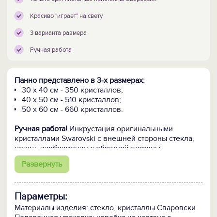
Красиво "играет" на свету
3 варианта размера
Ручная работа
Панно представлено в 3-х размерах:
30 х 40 см - 350 кристаллов;
40 х 50 см - 510 кристаллов;
50 х 60 см - 660 кристаллов.
Ручная работа!
Инкрустация оригинальными
кристаллами Swarovski с внешней стороны стекла,
печать изображения с обратной стороны
стекла. Сертификат подлинности Сваровски
Развернуть
прилагается.
ВНИМАНИЕ! На панно можно добавить любую
Параметры:
надпись: поздравительную, наградную,
информационную и т.п.
Также возможно изменить
Материалы изделия: стекло, кристаллы Сваровски
размер панно и подобрать подходящий к любому