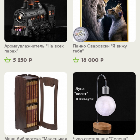
Аромаувлажнитель "На всех
Панно Сваровски "Я вижу
парах"
тебя"
5 250
Р
18 000
Р
Мини-библиотека "Маленькая
Чудо-светильник "Селена"