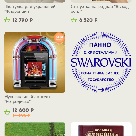
Шкатулка для украшений
Статуэтка наградная "Выход
"Флоренция"
есть!"
12 790
Р
8 520
Р
Музыкальный автомат
"Ретродиско"
12 600
Р
14 600
Р