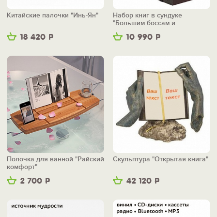
Китайские палочки "Инь-Ян"
Набор книг в сундуке
"Большим боссам и
маленьким"
18 420
Р
10 990
Р
Полочка для ванной "Райский
Скульптура "Открытая книга"
комфорт"
2 700
Р
42 120
Р