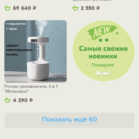
69 640
Р
2 550
Р
Релакс-увлажнитель 3 в 1
"Иллюзион"
4 290
Р
Показать ещё 60