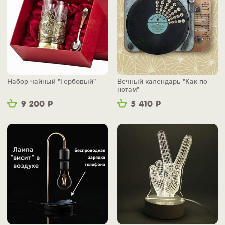
Набор чайный "Гербовый"
Вечный календарь "Как по
нотам"
9 200
Р
5 410
Р