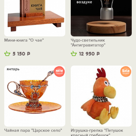
Мини-книга "О чае"
Чудо-светильник
"Антигравитатор"
5 150
Р
12 950
Р
Чайная пара "Царское село"
Игрушка-грелка "Петушок
красный гребешок"