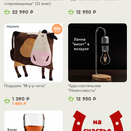
сокровищница" (12 книг)
22 990
Р
12 950
Р
Подушка "М-у-у-чача"
Чудо-светильник
"Невесомость"
1 390
Р
12 950
Р
1 850
Р