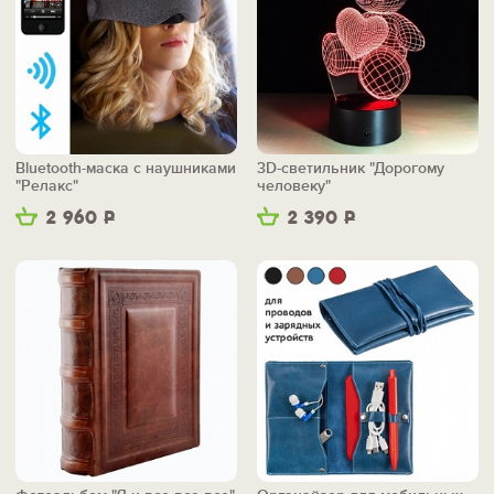
Bluetooth-маска с наушниками
3D-светильник "Дорогому
"Релакс"
человеку"
2 960
Р
2 390
Р