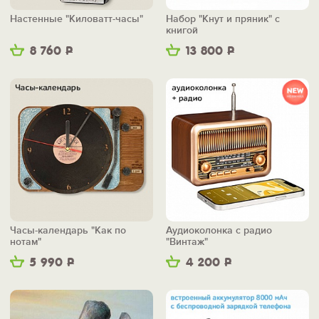
Настенные "Киловатт-часы"
Набор "Кнут и пряник" с
книгой
8 760
Р
13 800
Р
Часы-календарь "Как по
Аудиоколонка с радио
нотам"
"Винтаж"
5 990
Р
4 200
Р