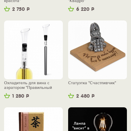
красота"
"Квадро"
2 750
Р
6 220
Р
Охладитель для вина с
Статуэтка "Счастливчик"
аэратором "Правильный
вкус"
1 280
Р
2 480
Р