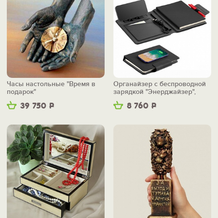
Часы настольные "Время в
Органайзер с беспроводной
подарок"
зарядкой "Энерджайзер",
вер.2
39 750
Р
8 760
Р