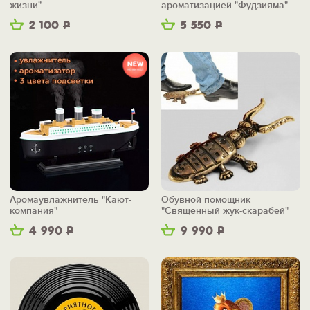
жизни"
ароматизацией "Фудзияма"
2 100
Р
5 550
Р
Аромаувлажнитель "Кают-
Обувной помощник
компания"
"Священный жук-скарабей"
4 990
Р
9 990
Р