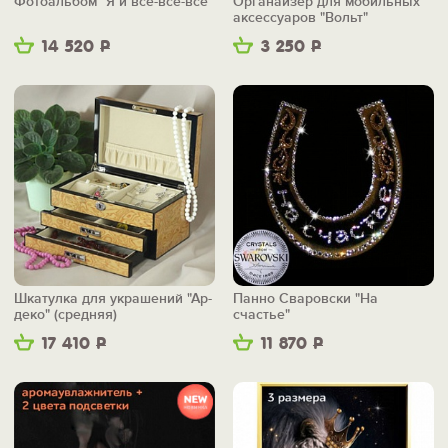
Фотоальбом "Я и все-все-все"
Органайзер для мобильных
аксессуаров "Вольт"
14 520
Р
3 250
Р
Шкатулка для украшений "Ар-
Панно Сваровски "На
деко" (средняя)
счастье"
17 410
Р
11 870
Р