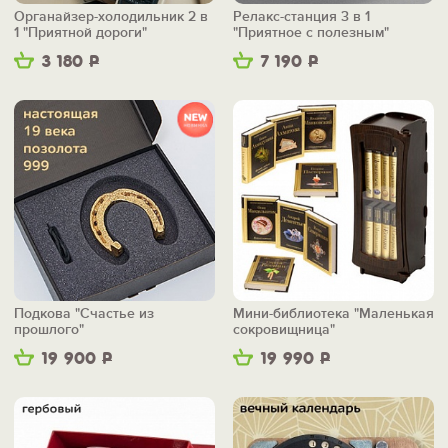
Органайзер-холодильник 2 в
Релакс-станция 3 в 1
1 "Приятной дороги"
"Приятное с полезным"
3 180
Р
7 190
Р
Подкова "Счастье из
Мини-библиотека "Маленькая
прошлого"
сокровищница"
19 900
Р
19 990
Р