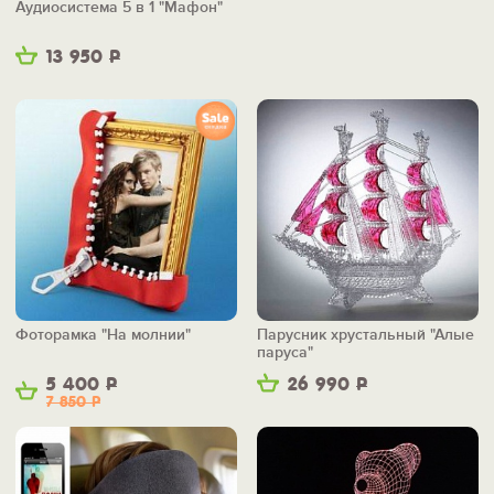
Аудиосистема 5 в 1 "Мафон"
13 950
Р
Фоторамка "На молнии"
Парусник хрустальный "Алые
паруса"
5 400
Р
26 990
Р
7 850
Р