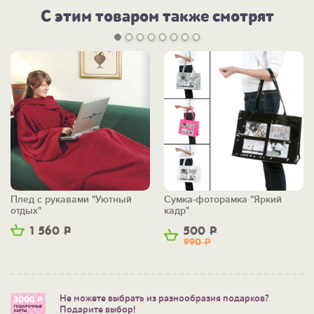
С этим товаром также смотрят
Плед с рукавами "Уютный
Сумка-фоторамка "Яркий
отдых"
кадр"
1 560
Р
500
Р
990
Р
Не можете выбрать из разнообразия подарков?
Подарите выбор!