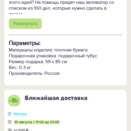
этого идей? На помощь придет наш мотиватор со
списком из 100 дел, которые нужно сделать в
жизни.
Развернуть
Скретч-плакат поможет правильно спланировать и
подытожить свои дела и поступки в четырех важных
сферах жизни каждого человека. Уделите им
Параметры:
должное внимание и живите в ещё большей
гармонии с самим собой и окружающим миром:
Материалы изделия: плотная бумага
Подарочная упаковка: подарочный тубус
- Научиться, освоить, рискнуть
Размер подарка: 59 х 85 см
- Увидеть, побывать
Вес: 0.3 кг
- Творчество, спорт, увлечение
Производитель: Россия
- Любовь, счастье, семья, гармония
Название каждого дела и соответствующая ему
картинка на плакате покрыты защитным золотистым
Ближайшая доставка
слоем.
Дело сделано - слой стирается. По мере
заполнения всех полей получается наглядная
Москва
презентация личных свершений и достижений.
10 августа с 11:00 до 21:00
Для удобства транспортировки плакат поставляется
от 590
Р