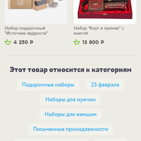
подарочный футляр
из дизайнерского картона с
ложементом и тематическим изображением на
крышке.
Набор подарочный
Набор "Кнут и пряник" с
ВНИМАНИЕ! Вы можете
"Источник мудрости"
книгой
заказать другие изображения и надписи:
- в нижней части корпуса ручки методом лазерной
4 250
Р
13 800
Р
гравировки;
- в верхней части корпуса ручки методом цветной
УФ-печати;
- на лицевой стороне обложки блокнота методом
Этот товар относится к категориям
цветной УФ-печати;
- на футляре методом цветной УФ-печати и лазерно
Подарочные наборы
23 февраля
Наборы для мужчин
Наборы для женщин
Письменные принадлежности