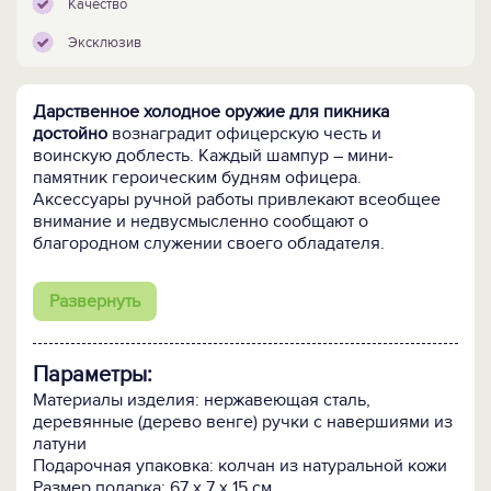
Качество
Эксклюзив
Дарственное холодное оружие для пикника
достойно
вознаградит офицерскую честь и
воинскую доблесть. Каждый шампур – мини-
памятник героическим будням офицера.
Аксессуары ручной работы привлекают всеобщее
внимание и недвусмысленно сообщают о
благородном служении своего обладателя.
Шампуры из нержавеющей стали дополнены
ручкой
Развернуть
из древесины венге. На латунных навершиях
миниатюрные скульптуры: курсант, младший
офицер, старший офицер, на круглых стелах Герб
Параметры:
России и покровитель воинства – Георгий
Победоносец. Декор исполнен вручную в технике
Материалы изделия: нержавеющая сталь,
точного художественного литья. Колчан сшит из
деревянные (дерево венге) ручки с навершиями из
натуральной кожи с тиснением под крокодила.
латуни
Аксессуар ручной работы декорирован литой
Подарочная упаковка: колчан из натуральной кожи
латунной накладкой с гербовым Двуглавым Орлом.
Размер подарка: 67 х 7 х 15 см