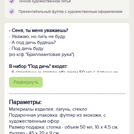
Точное художественное литьё
Презентабельный футляр с художественным оформлением
- Сеня, ты меня уважаешь?
- Уважаю, но пить не буду.
- А под дичь будешь?
- Под дичь буду.
(из к/ф "Бриллиантовая рука")
В набор "Под дичь" входят:
- 6 стеклянных стопок объемом 50 мл с латунным
основанием, выполненным методом точного
Развернуть
художественного литья;
- футляр с отделкой из экокожи, художественным
оформлением на внутренней стороне крышки и
Параметры:
атласным ложементом.
Материалы изделия: латунь, стекло
ПОСМОТРИТЕ ЕЩЁ:
Подарочная упаковка: футляр из экокожи, с
-
Такой же набор из 3-х стопок >>
художественным офор
-
Все алкогольные подарки >>
Размер подарка: стопка - объем 50 мл, 10 х 4,5 см,
-
Все подарки для пикника и барбекю >>
футляр - 45 х 20 х 9 см