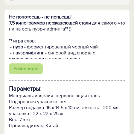
Не попотеешь - не попьешь!
7,5 килограммов нержавеющей стали
для самого что
ни на есть пуэр-лифтинга
**
))
**
игра слов:
-
пуэр
- ферментированный черный чай
- пауэр
лифтинг
- силовой вид спорта с
использованием тяжелых весов
Развернуть
Параметры:
Материалы изделия: нержавеющая сталь
Подарочная упаковка: нет
Размер подарка: 16 х 14,5 х 10 см, емкость - 200 мл,
упаковка - 22 х 22 х 25 кг
Вес: 7.5 кг
Производитель: Китай