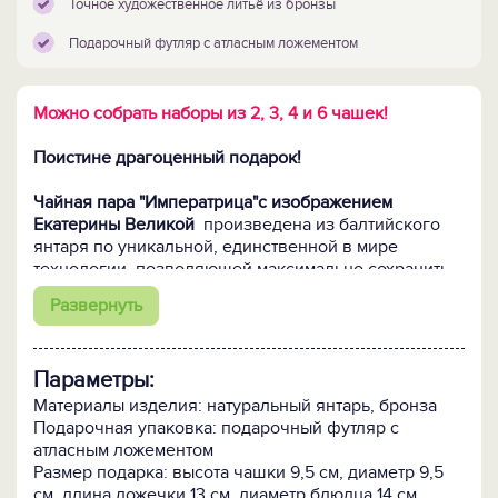
Точное художественное литьё из бронзы
Подарочный футляр с атласным ложементом
Можно собрать наборы из 2, 3, 4 и 6 чашек!
Поистине драгоценный подарок!
Чайная пара "Императрица"с изображением
Екатерины Великой
произведена из балтийского
янтаря по уникальной, единственной в мире
технологии, позволяющей максимально сохранить
его первозданность. Её суть состоит в спекании
Развернуть
отдельных камешков янтаря в единое целое.
Именно в спекании, а не в плавке, когда
расплавленный до жидкого состояния янтарь
Параметры:
прессуется под большим давлением. При спекании
кусочки янтаря соединяются между собой только по
Материалы изделия: натуральный янтарь, бронза
периметру посредством диффузии (без клеевых
Подарочная упаковка: подарочный футляр с
составов!), что позволяет полностью сохранить
атласным ложементом
природный цвет, состав и свойства янтаря, за
Размер подарка: высота чашки 9,5 см, диаметр 9,5
которые этот теплый и живой камень высоко ценят
см, длина ложечки 13 см, диаметр блюдца 14 см,