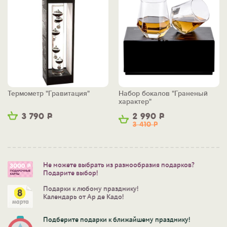
Термометр "Гравитация"
Набор бокалов "Граненый
характер"
3 790
Р
2 990
Р
3 410
Р
Не можете выбрать из разнообразия подарков?
Подарите выбор!
Подарки к любому празднику!
Календарь от Ар де Кадо!
Подберите подарки к ближайшему празднику!