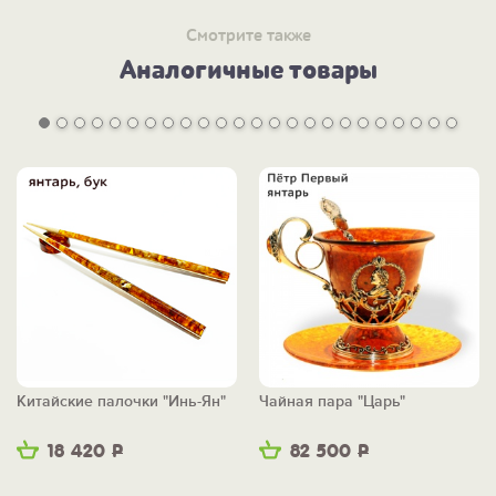
ПОСМОТРИТЕ:
-
Чайную пару из янтаря "Царь" с Петром Первым >>
Смотрите также
-
Весь раздел "Для чая и кофе" >>
Аналогичные товары
-
Всю янтарную коллекцию >>
Китайские палочки "Инь-Ян"
Чайная пара "Царь"
18 420
Р
82 500
Р