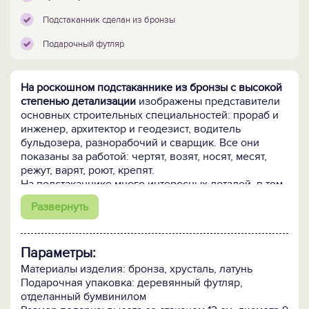
Подстаканник сделан из бронзы
Подарочный футляр
На роскошном подстаканнике из бронзы с высокой
степенью детализации
изображены представители
основных строительных специальностей: прораб и
инженер, архитектор и геодезист, водитель
бульдозера, разнорабочий и сварщик. Все они
показаны за работой: чертят, возят, носят, месят,
режут, варят, роют, крепят.
На подстаканнике много интересных деталей, в том
числе оригинальная ручка в виде ковша
Развернуть
экскаватора. Ну, и конечно, наша гордость -
Крымский мост, который объединяет всю
композицию!
Параметры:
А куда же строителям без лопаты!
В набор входит
Материалы изделия: бронза, хрусталь, латунь
латунная чайная ложка, стилизованная под
Подарочная упаковка: деревянный футляр,
настоящую лопату, которая очень удобна в
отделанный бумвинилом
использовании – ей можно и сахар размешивать, и