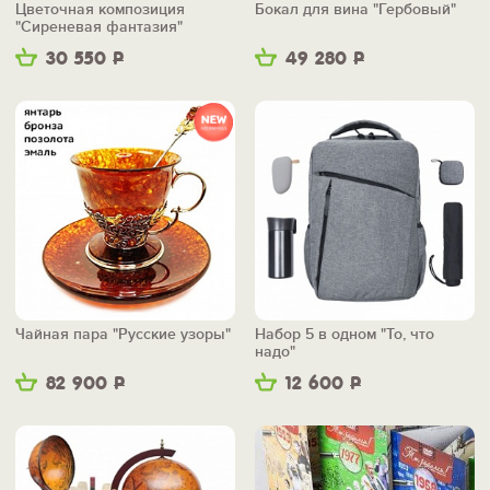
Цветочная композиция
Бокал для вина "Гербовый"
"Сиреневая фантазия"
30 550
Р
49 280
Р
Чайная пара "Русские узоры"
Набор 5 в одном "То, что
надо"
82 900
Р
12 600
Р