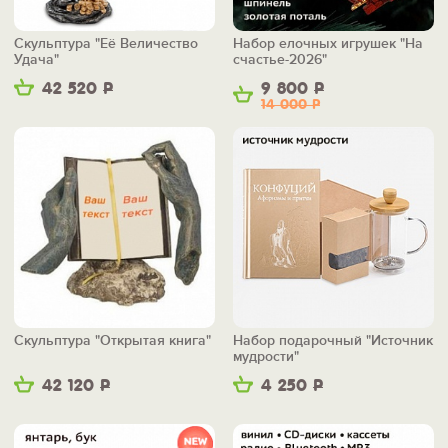
Скульптура "Её Величество
Набор елочных игрушек "На
Удача"
счастье-2026"
42 520
Р
9 800
Р
14 000
Р
Скульптура "Открытая книга"
Набор подарочный "Источник
мудрости"
42 120
Р
4 250
Р