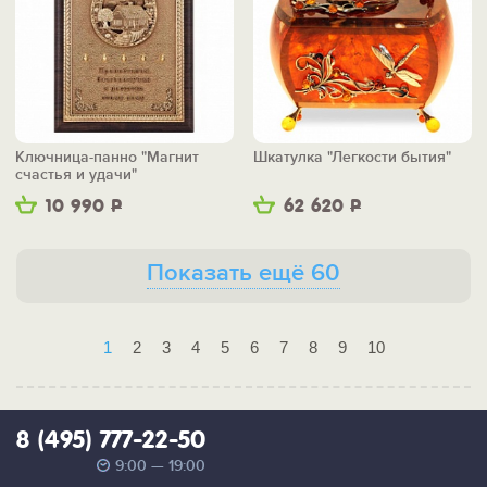
Ключница-панно "Магнит
Шкатулка "Легкости бытия"
счастья и удачи"
10 990
Р
62 620
Р
Показать ещё 60
1
2
3
4
5
6
7
8
9
10
8 (495) 777-22-50
9:00 — 19:00