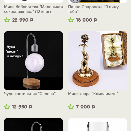
Мини-библиотека "Маленькая
Панно Сваровски "Я вижу
сокровищница" (12 книг)
тебя"
22 990
Р
18 000
Р
Чудо-светильник "Селена"
Миниатюра "Комплимент"
12 950
Р
7 000
Р