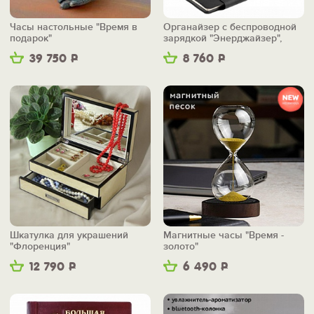
Часы настольные "Время в
Органайзер с беспроводной
подарок"
зарядкой "Энерджайзер",
вер.2
39 750
Р
8 760
Р
Шкатулка для украшений
Магнитные часы "Время -
"Флоренция"
золото"
12 790
Р
6 490
Р