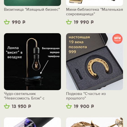
Визитница "Изящный бизнес"
Мини-библиотека "Маленькая
сокровищница"
990
Р
19 990
Р
Чудо-светильник
Подкова "Счастье из
"Невесомость Блэк" с
прошлого"
беспроводной зарядкой
13 950
Р
19 900
Р