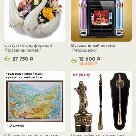
Статуэтка фарфоровая
Музыкальный автомат
"Праздник любви"
"Ретродиско"
27 750
Р
12 600
Р
14 600
Р
Объемное панно-панорама
Ложка обувная с крючком