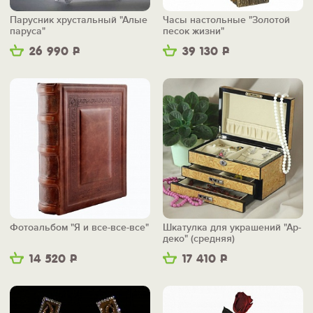
Парусник хрустальный "Алые
Часы настольные "Золотой
паруса"
песок жизни"
26 990
Р
39 130
Р
Фотоальбом "Я и все-все-все"
Шкатулка для украшений "Ар-
деко" (средняя)
14 520
Р
17 410
Р