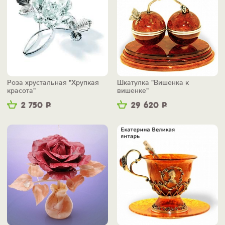
Роза хрустальная "Хрупкая
Шкатулка "Вишенка к
красота"
вишенке"
2 750
Р
29 620
Р