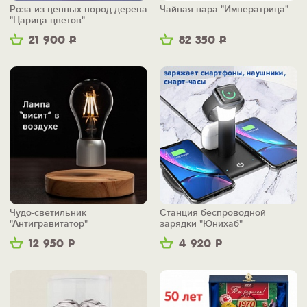
Роза из ценных пород дерева
Чайная пара "Императрица"
"Царица цветов"
21 900
Р
82 350
Р
Чудо-светильник
Станция беспроводной
"Антигравитатор"
зарядки "Юнихаб"
12 950
Р
4 920
Р