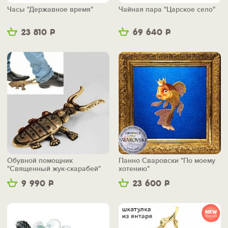
Часы "Державное время"
Чайная пара "Царское село"
23 810
Р
69 640
Р
Обувной помощник
Панно Сваровски "По моему
"Священный жук-скарабей"
хотению"
9 990
Р
23 600
Р