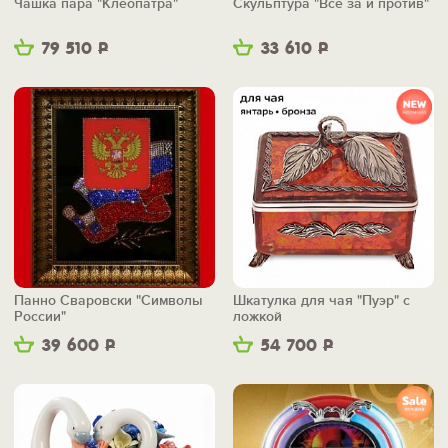
Чашка пара "Клеопатра"
Скульптура "Все за и против"
79 510
Р
33 610
Р
Панно Сваровски "Символы
Шкатулка для чая "Пуэр" с
России"
ложкой
39 600
Р
54 700
Р