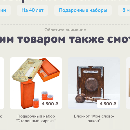
щин
На 40 лет
Подарочные наборы
8 м
Обратите внимание
тим товаром также смо
4 500
Р
4 500
Р
к"
Подарочный набор
Блокнот "Мое слово-
"Эталонный кирпич"
закон"