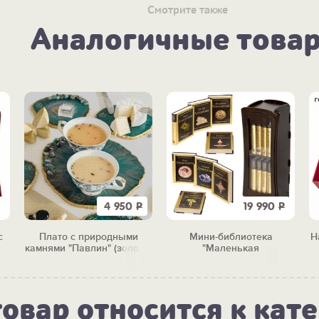
Смотрите также
Аналогичные това
4 950
Р
19 990
Р
с
Плато с природными
Мини-библиотека
Н
камнями "Павлин" (золото)
"Маленькая
сокровищница"
товар относится к кат