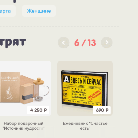
арта
Женщине
трят
6
13
4 250
Р
690
Р
Набор подарочный
Ежедневник "Счастье
Рюмка "
"Источник мудрости"
есть"