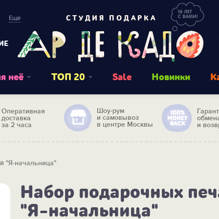
Еще
СТУДИЯ ПОДАРКА
ИЕ
я неё
ТОП 20
Sale
Новинки
К
Шоу-рум
Оперативная
Гаран
и самовывоз
доставка
обмен
в центре Москвы
за 2 часа
и возв
й "Я-начальница"
Набор подарочных печ
"Я-начальница"