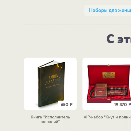
Наборы для жен
С э
7 990
Р
650
Р
19 370
Р
виски
Книга "Исполнитель
VIP-набор "Кнут и пряни
амент"
желаний"