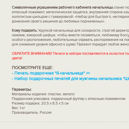
Символичным украшением рабочего кабинета начальницы
станет п
атласный ложемент, металлическая защёлка, внутренняя сторона к
золотистым шильдом с гравировкой: «Набор для быстрого, наглядно
донесения своего решения до любимых подчиненных».
Кому подарить:
Хрупкой начальнице для солидности, строгой директ
нажима, юморной шефше, чтобы вместе посмеяться, любимому боссу
особого расположения, любительнице отдавать распоряжения на п
для снижения уровня офисного шума/ Презент порадует любое женс
ОБРАТИТЕ ВНИМАНИЕ! Печати в наборе поставляются в оснастке то
цвета!
ПОСМОТРИТЕ ЕЩЕ:
-
Печать подарочная "Я-начальница" >>
-
Набор подарочных печатей для мужчины-начальника "Ше
Параметры:
Материалы изделия: пластик, металл
Подарочная упаковка: подарочный футляр с атласным ложементом
Размер подарка: 20,5 х 8,5 х 5 см
Вес: 1 кг
Производитель: Россия