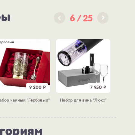
ры
6
25
9 200
Р
7 950
Р
абор чайный "Гербовый"
Набор для вина "Люкс"
Цветок "
егориям