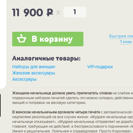
x
11 900
P
Быстрая по
В корзину
1 клик
Аналогичные товары:
Наборы для женщин
VIP-подарки
Женские аксессуары
Аксессуары
Женщина-начальница должна уметь припечатать словом
не слабее 
подарочным набором печатей сделать это можно солидно, действенн
эмоций и поправок на весовую категорию.
В женском начальничьем арсенале четыре печати
с автоматической 
надписями резолюций на все случаи жизни: «Мудрая начальница од
начальница отказывает», «Мудрая начальница отправляет не дорабо
главная, требующая не действий, а беспрекословного подчинения «
Умная и решительная. Лояльная и справедливая. Просто Королева!».