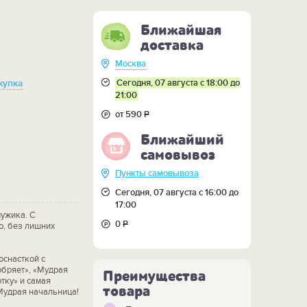
Ближайшая
доставка
Москва
Сегодня, 07 августа с 18:00 до
купка
21:00
от 590
Р
Ближайший
самовывоз
Пункты самовывоза
Сегодня, 07 августа с 16:00 до
17:00
мужика. С
0
Р
о, без лишних
оснасткой с
обряет», «Мудрая
Преимущества
тку» и самая
товара
Мудрая начальница!