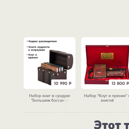
3 340
Р
10 990
Р
13 800
Р
"От всего
Набор книг в сундуке
Набор "Кнут и пряник" 
сегда"
"Большим боссам и
книгой
маленьким"
Этот 