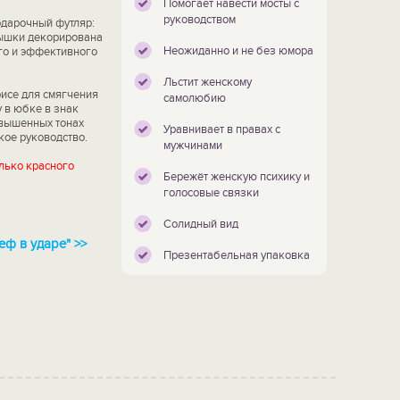
Помогает навести мосты с
руководством
одарочный футляр:
рышки декорирована
Неожиданно и не без юмора
го и эффективного
Льстит женскому
рисе для смягчения
самолюбию
 в юбке в знак
овышенных тонах
Уравнивает в правах с
кое руководство.
мужчинами
лько красного
Бережёт женскую психику и
голосовые связки
Солидный вид
ф в ударе" >>
Презентабельная упаковка