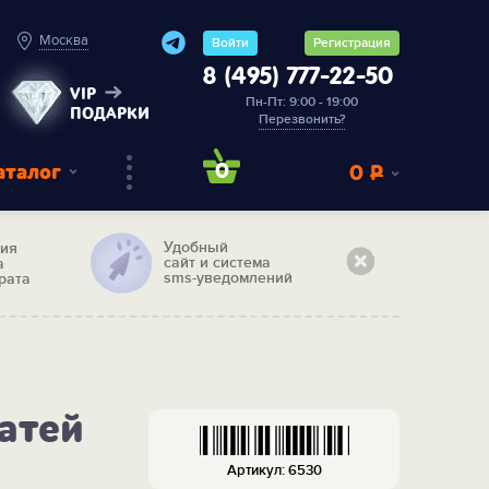
Москва
Войти
Регистрация
8 (495) 777-22-50
VIP
Пн-Пт: 9:00 - 19:00
ПОДАРКИ
Перезвонить?
аталог
0
0
Р
Удобный
тия
сайт и система
а
sms-уведомлений
рата
атей
Артикул: 6530