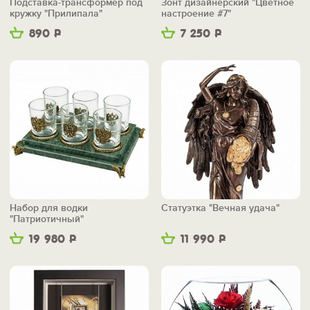
Подставка-трансформер под
Зонт дизайнерский "Цветное
кружку "Прилипала"
настроение #7"
890
Р
7 250
Р
Набор для водки
Статуэтка "Вечная удача"
"Патриотичный"
19 980
Р
11 990
Р