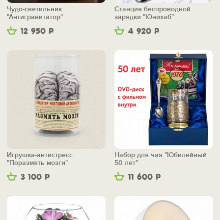
Чудо-светильник
Станция беспроводной
"Антигравитатор"
зарядки "Юнихаб"
12 950
Р
4 920
Р
Игрушка-антистресс
Набор для чая "Юбилейный
"Поразмять мозги"
50 лет"
3 100
Р
11 600
Р