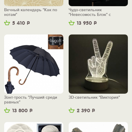
Вечный календарь "Как по
Чудо-светильник
нотам"
"Невесомость Блэк" с
беспроводной зарядкой
5 410
Р
13 950
Р
Зонт-трость "Лучший среди
3D-светильник "Виктория"
равных"
13 800
Р
2 390
Р