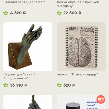
Станция зарядная "iHeat"
Ложка обувная с крючком
"На удачу"
4 620
Р
22 600
Р
Скульптура "Виват!
Блокнот "И уму, и сердцу"
Аплодисменты"
36 910
Р
620
Р