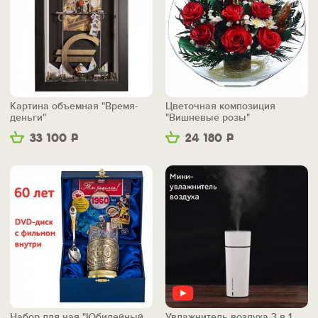
Картина объемная "Время-
Цветочная композиция
деньги"
"Вишневые розы"
33 100
Р
24 180
Р
Набор для чая "Юбилейный
Увлажнитель воздуха 3 в 1