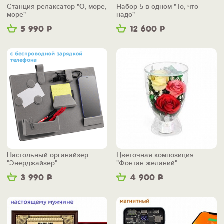
Станция-релаксатор "О, море,
Набор 5 в одном "То, что
море"
надо"
5 990
Р
12 600
Р
Настольный органайзер
Цветочная композиция
"Энерджайзер"
"Фонтан желаний"
3 990
Р
4 900
Р