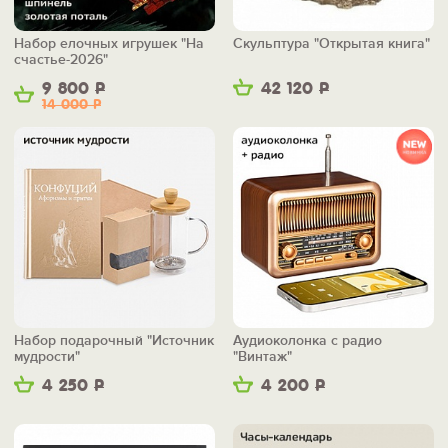
Набор елочных игрушек "На
Скульптура "Открытая книга"
счастье-2026"
9 800
Р
42 120
Р
14 000
Р
Набор подарочный "Источник
Аудиоколонка с радио
мудрости"
"Винтаж"
4 250
Р
4 200
Р