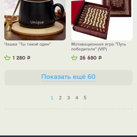
Чашка "Ты такой один"
Мотивационная игра "Путь
победителя" (VIP)
1 280
Р
26 680
Р
Показать ещё 60
1
2
3
4
5