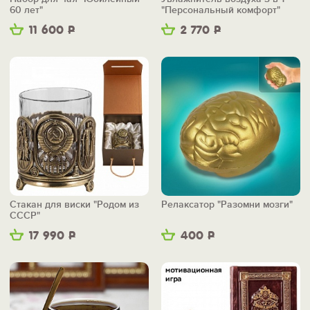
60 лет"
"Персональный комфорт"
11 600
Р
2 770
Р
Стакан для виски "Родом из
Релаксатор "Разомни мозги"
СССР"
17 990
Р
400
Р