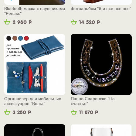
Bluetooth-маска с наушниками
Фотоальбом "Я и все-все-все"
"Релакс"
2 960
Р
14 520
Р
Органайзер для мобильных
Панно Сваровски "На
аксессуаров "Вольт"
счастье"
3 250
Р
11 870
Р