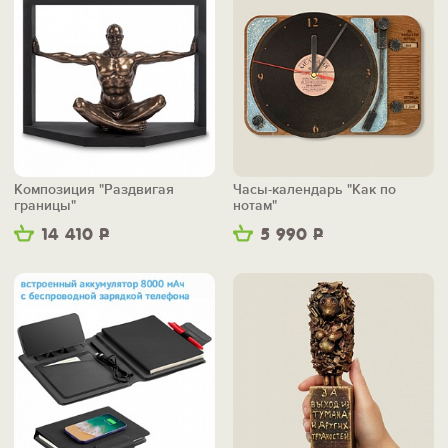
Композиция "Раздвигая
Часы-календарь "Как по
границы"
нотам"
14 410
Р
5 990
Р