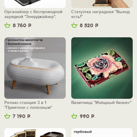
Органайзер с беспроводной
Статуэтка наградная "Выход
зарядкой "Энерджайзер",
есть!"
вер.2
8 760
Р
8 520
Р
Релакс-станция 3 в 1
Визитница "Изящный бизнес"
"Приятное с полезным"
7 190
Р
990
Р