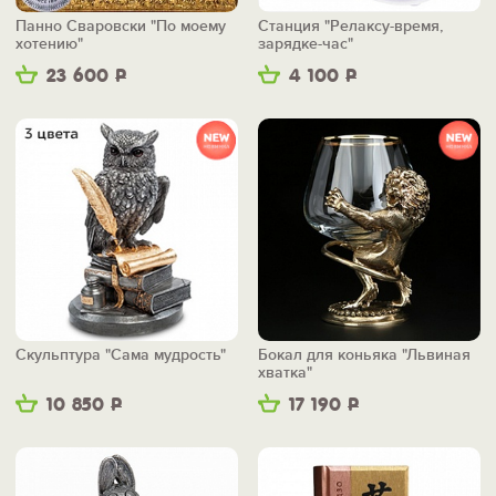
Панно Сваровски "По моему
Станция "Релаксу-время,
хотению"
зарядке-час"
23 600
Р
4 100
Р
Скульптура "Сама мудрость"
Бокал для коньяка "Львиная
хватка"
10 850
Р
17 190
Р