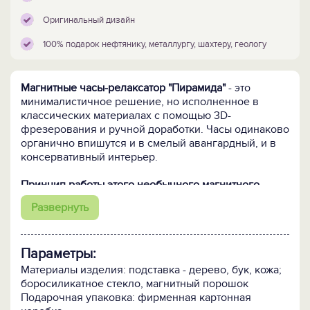
Оригинальный дизайн
100% подарок нефтянику, металлургу, шахтеру, геологу
Магнитные часы-релаксатор "Пирамида"
- это
минималистичное решение, но исполненное в
классических материалах с помощью 3D-
фрезерования и ручной доработки. Часы одинаково
органично впишутся и в смелый авангардный, и в
консервативный интерьер.
Принцип работы этого необычного магнитного
релаксатора
такой же, как у привычных песочных
Развернуть
часов. Только вместо песка колба часов заполнена
металлической стружкой, которая благодаря
встроенному в подставку магниту при пересыпании
Параметры:
(+/- 60 секунд) принимает интересные замысловатые
формы. Интересно наблюдать и удобно
Материалы изделия: подставка - дерево, бук, кожа;
пользоваться!
боросиликатное стекло, магнитный порошок
Подарочная упаковка: фирменная картонная
Подставка часов выполнена из бука
- плотной и