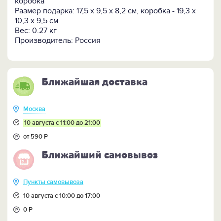
коробка
прочной древесины с однородной структурой и
Размер подарка: 17,5 х 9,5 х 8,2 см, коробка - 19,3 х
ярко очерченными годичными кольцами. Это
10,3 х 9,5 см
придает песочным часам дополнительный шарм:
Вес: 0.27 кг
живая фактура дерева оригинально сочетается со
Производитель: Россия
строгой геометрией стеклянной колбы. С нижней
стороны подставки - кожаная вставка.
ПОСМОТРИТЕ ЕЩЁ:
Ближайшая доставка
-
Похожие часы в стиле хай-тек >>
-
Похожие магнитные
часы "Время - золото"
Москва
10 августа с 11:00 до 21:00
от 590
Р
Ближайший самовывоз
Пункты самовывоза
10 августа с 10:00 до 17:00
0
Р