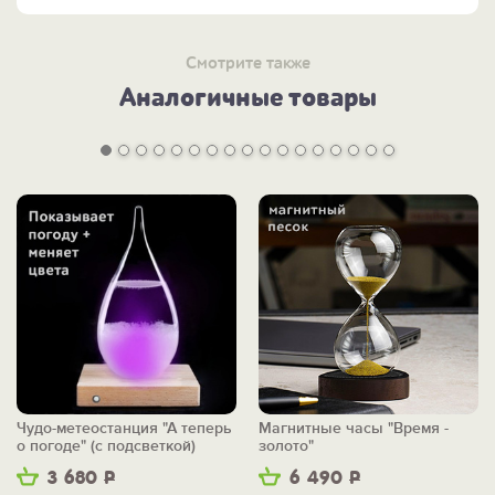
Смотрите также
Аналогичные товары
Чудо-метеостанция "А теперь
Магнитные часы "Время -
о погоде" (с подсветкой)
золото"
3 680
Р
6 490
Р