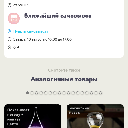
иллюстрация к самой именинной песне «Голубой
вагон» и замечательный личный или корпоративный
от 590
Р
презент ко Дню железнодорожника.
Ближайший самовывоз
ПОСМОТРЕТЬ все подарки к ДНЮ
ЖЕЛЕЗНОДОРОЖНИКА>>
Пункты самовывоза
Завтра, 10 августа с 10:00 до 17:00
0
Р
Смотрите также
Аналогичные товары