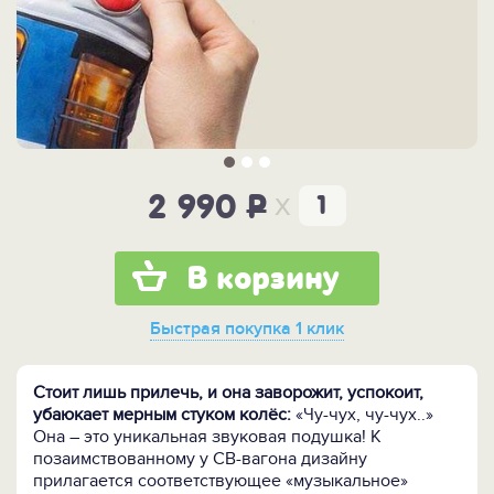
x
2 990
P
В корзину
Быстрая покупка
1 клик
Стоит лишь прилечь, и она заворожит, успокоит,
убаюкает мерным стуком колёс:
«Чу-чух, чу-чух..»
Она – это уникальная звуковая подушка! К
позаимствованному у СВ-вагона дизайну
прилагается соответствующее «музыкальное»