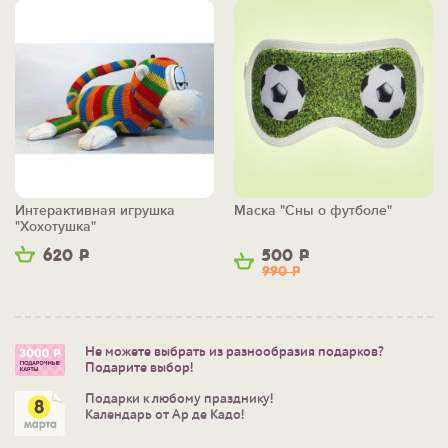
Интерактивная игрушка
Маска "Сны о футболе"
"Хохотушка"
620
Р
500
Р
990
Р
Не можете выбрать из разнообразия подарков?
Подарите выбор!
Подарки к любому празднику!
Календарь от Ар де Кадо!