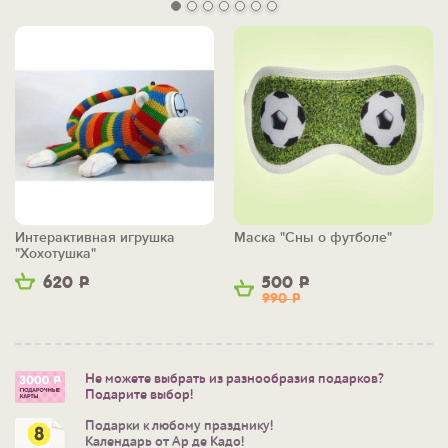
Интерактивная игрушка
Маска "Сны о футболе"
"Хохотушка"
620
Р
500
Р
990
Р
Не можете выбрать из разнообразия подарков?
Подарите выбор!
Подарки к любому празднику!
Календарь от Ар де Кадо!