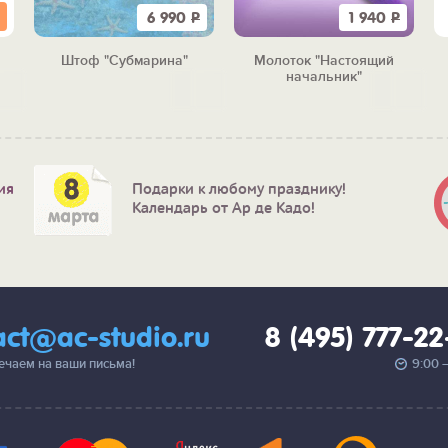
6 990
Р
1 940
Р
Штоф "Субмарина"
Молоток "Настоящий
начальник"
ия
Подарки к любому празднику!
Календарь от Ар де Кадо!
act@ac-studio.ru
8 (495) 777-2
вечаем на ваши письма!
9:00 