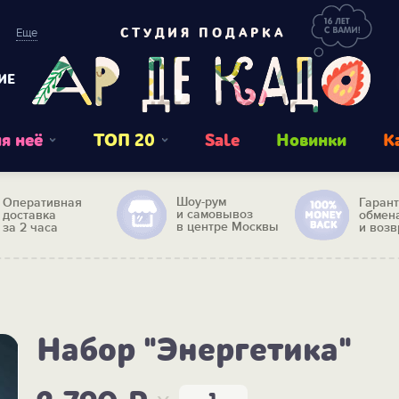
Еще
СТУДИЯ ПОДАРКА
ИЕ
я неё
ТОП 20
Sale
Новинки
К
Шоу-рум
Оперативная
Гаран
и самовывоз
доставка
обмен
в центре Москвы
за 2 часа
и возв
Набор "Энергетика"