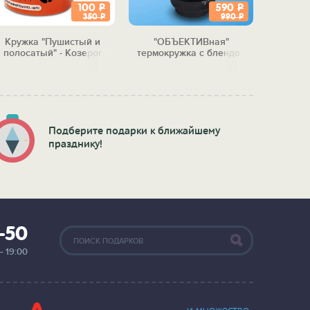
100
Р
590
Р
350
Р
990
Р
Кружка "Пушистый и
"ОБЪЕКТИВная"
Релакс
полосатый" - Козерог
термокружка с блендой
"Вред
Подберите подарки к ближайшему
празднику!
2-50
— 19:00