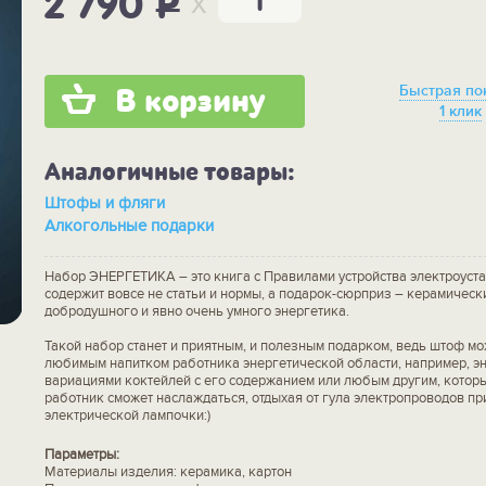
x
2 790
P
Быстрая по
В корзину
1 клик
Аналогичные товары:
Штофы и фляги
Алкогольные подарки
Набор ЭНЕРГЕТИКА – это книга с Правилами устройства электроуста
содержит вовсе не статьи и нормы, а подарок-сюрприз – керамическ
добродушного и явно очень умного энергетика.
Такой набор станет и приятным, и полезным подарком, ведь штоф м
любимым напитком работника энергетической области, например, э
вариациями коктейлей с его содержанием или любым другим, котор
работник сможет наслаждаться, отдыхая от гула электропроводов пр
электрической лампочки:)
Параметры:
Материалы изделия: керамика, картон