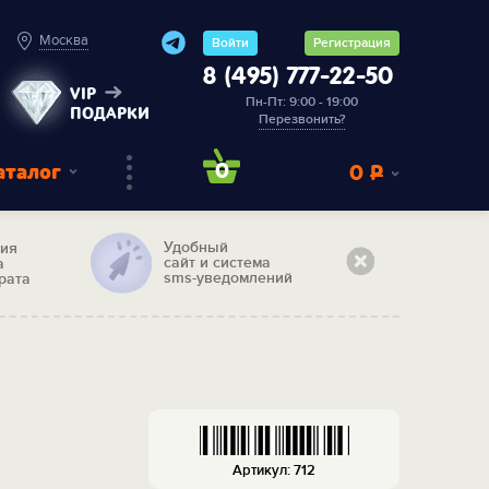
Москва
Войти
Регистрация
8 (495) 777-22-50
VIP
Пн-Пт: 9:00 - 19:00
ПОДАРКИ
Перезвонить?
аталог
0
0
Р
Удобный
тия
сайт и система
а
sms-уведомлений
рата
Артикул: 712