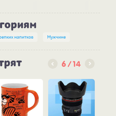
"АКВ
егориям
репких напитков
Мужчине
трят
6
14