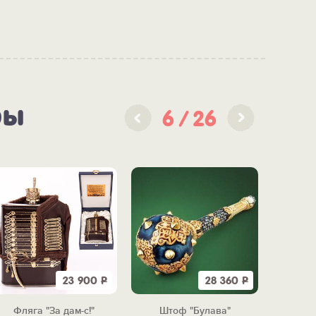
ры
6
26
23 900
Р
28 360
Р
Фляга "За дам-с!"
Штоф "Булава"