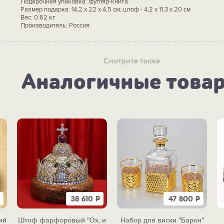
Подарочная упаковка: футляр-книга
Размер подарка: 14,2 х 22 х 4,5 см; штоф - 4,2 х 11,3 х 20 см
Вес: 0.62 кг
Производитель: Россия
Смотрите также
Аналогичные това
38 610
Р
47 800
Р
ий
Штоф фарфоровый "Ох, и
Набор для виски "Барон"