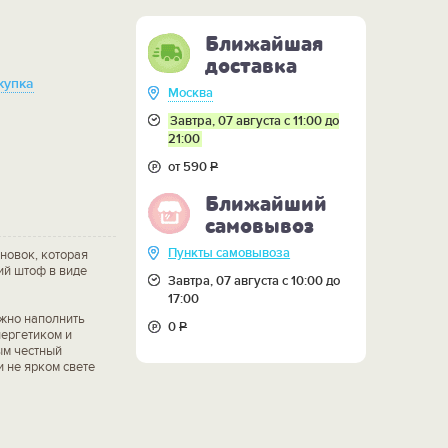
Ближайшая
доставка
купка
Москва
Завтра, 07 августа с 11:00 до
21:00
от 590
Р
Ближайший
самовывоз
Пункты самовывоза
новок, которая
ий штоф в виде
Завтра, 07 августа с 10:00 до
17:00
ожно наполнить
0
Р
нергетиком и
ым честный
и не ярком свете