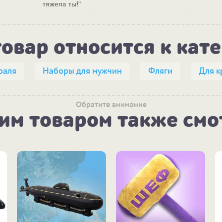
м)
тяжела ты!"
товар относится к кат
раля
Наборы для мужчин
Фляги
Для к
Обратите внимание
тим товаром также смо