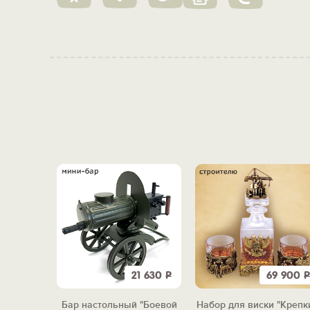
9 900
Р
21 630
Р
69 900
Р
Гусарская
Бар настольный "Боевой
Набор для виски "Крепк