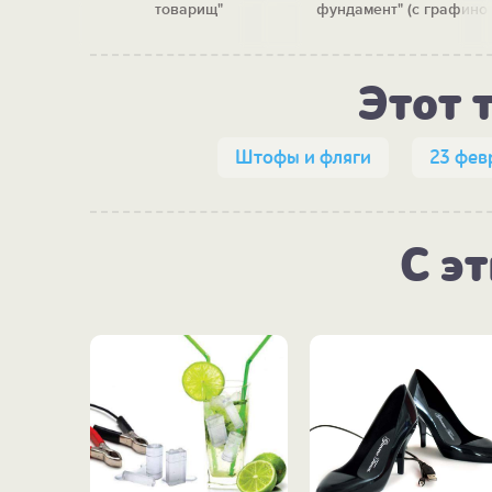
лягой
товарищ"
фундамент" (с графино
Этот 
Штофы и фляги
23 фев
С э