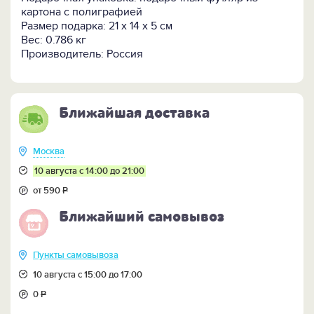
полиграфическом оформлении подарочной
картона с полиграфией
коробки.
Размер подарка: 21 х 14 х 5 см
Вес: 0.786 кг
Кому подарить:
нефтяникам коллегам, друзьям,
Производитель: Россия
партнёрам, знакомым родственникам. Такой
корпоративный или личный презент сделает
праздничный день незабываемым во всех
подробностях.
Ближайшая доставка
Москва
10 августа с 14:00 до 21:00
от 590
Р
Ближайший самовывоз
Пункты самовывоза
10 августа с 15:00 до 17:00
0
Р