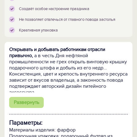
Создаёт особое настроение праздника
Не позволяет отвлечься от главного повода застолья
Креативная упаковка
Открывать и добывать работникам отрасли
привычно,
а в честь Дня нефтяной
промышленности не грех открыть винтовую крышку
подарочного штофа и добыть из его недр…
Консистенция, цвет и крепость внутреннего ресурса
зависит от вкусов владельца, а законность повода
подтверждает авторский дизайн питейного
аксессуара.
Развернуть
Фарфоровый штоф емкостью 0,5 литра в точности
повторяет
форму отрывного календаря с
датированной праздничной страничкой. В центре
Параметры:
тематическое фото, внизу напоминание о долготе
дня, чтобы праздник не очень уж затянулся.
Материалы изделия: фарфор
Титульный лист календаря использован в
Подарочная упаковка: подарочный футляр из