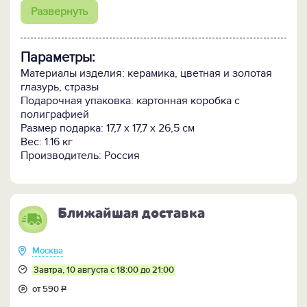
расписываются вручную несколькими мастерами.
Развернуть
Поэтому имеющиеся в продаже изделия, сохраняя
внешнюю форму и общую цветовую гамму, могут
отличаться от представленного на фотографии
Параметры:
образца рисунком и цветом декоративных
элементов.
Материалы изделия: керамика, цветная и золотая
глазурь, стразы
Подарочная упаковка: картонная коробка с
полиграфией
Размер подарка: 17,7 х 17,7 х 26,5 см
Вес: 1.16 кг
Производитель: Россия
Ближайшая доставка
Москва
Завтра, 10 августа с 18:00 до 21:00
от 590
Р