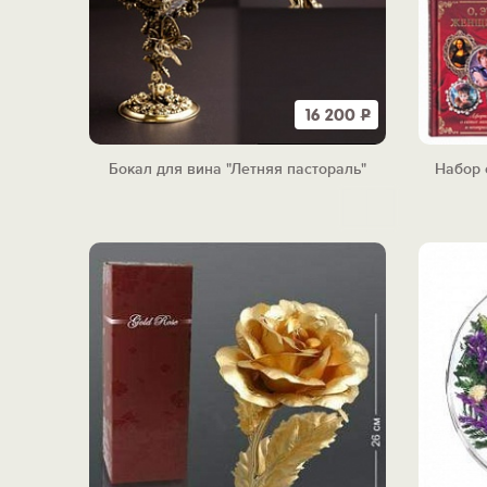
16 200
Р
Бокал для вина "Летняя пастораль"
Набор 