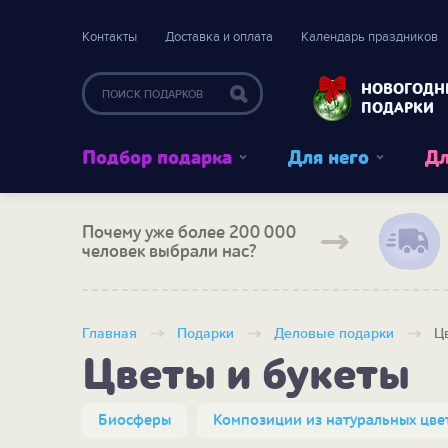
Контакты
Доставка и оплата
Календарь праздников
НОВОГОДН
ПОДАРКИ
Подбор подарка
Для него
Дл
Почему уже более 200 000
человек выбрали нас?
Главная
Подарки
Деловые подарки
Ц
Цветы и букеты
Биосферы
Композиции из натуральных цве