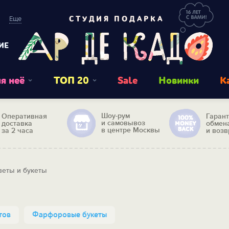
Еще
СТУДИЯ ПОДАРКА
ИЕ
я неё
ТОП 20
Sale
Новинки
К
Шоу-рум
Оперативная
Гаран
и самовывоз
доставка
обмен
в центре Москвы
за 2 часа
и возв
веты и букеты
тов
Фарфоровые букеты