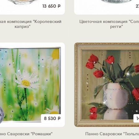
13 650
Р
2
ная композиция "Королевский
Цветочная композиция "Со
каприз"
регги"
8 530
Р
1
но Сваровски "Ромашки"
Панно Сваровски "Тюльп