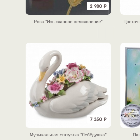
2 980
Р
Роза "Изысканное великолепие"
Цветоч
7 350
Р
Музыкальная статуэтка "Лебёдушка"
Пан