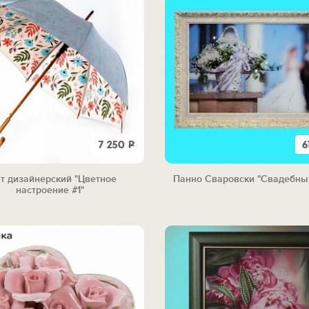
7 250
Р
6
т дизайнерский "Цветное
Панно Сваровски "Свадебный
настроение #1"