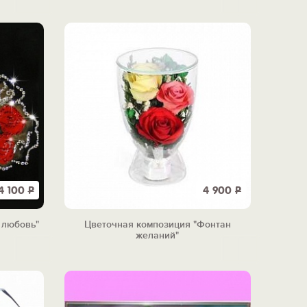
4 100
Р
4 900
Р
 любовь"
Цветочная композиция "Фонтан
желаний"