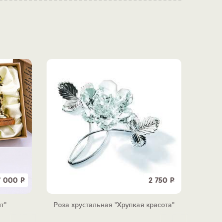
7 000
Р
2 750
Р
т"
Роза хрустальная "Хрупкая красота"