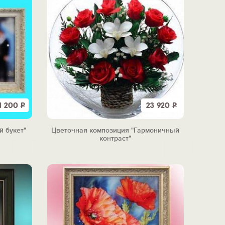
1 200
Р
23 920
Р
 букет"
Цветочная композиция "Гармоничный
контраст"