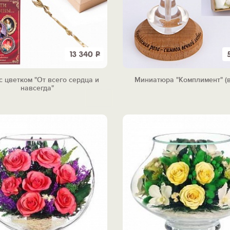
13 340
Р
с цветком "От всего сердца и
Миниатюра "Комплимент" (в
навсегда"