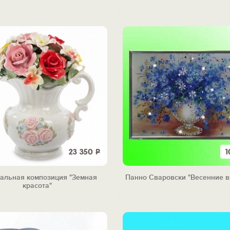
23 350
Р
1
альная композиция "Земная
Панно Сваровски "Весенние в
красота"