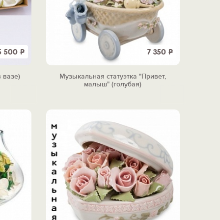
5 500
Р
7 350
Р
 вазе)
Музыкальная статуэтка "Привет,
малыш" (голубая)