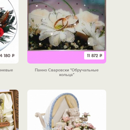
4 180
Р
11 872
Р
шневые
Панно Сваровски "Обручальные
кольца"