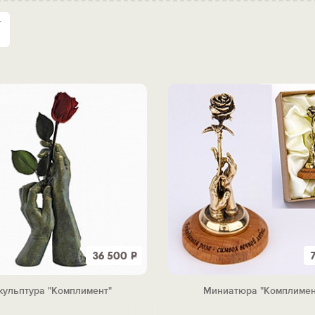
36 500
Р
кульптура "Комплимент"
Миниатюра "Комплимен