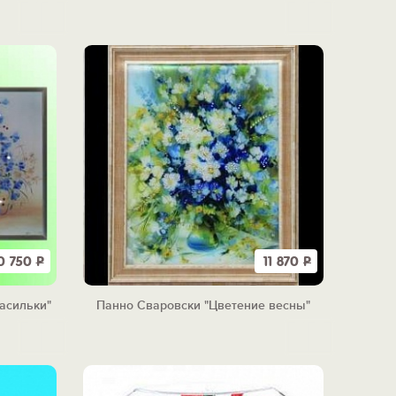
0 750
Р
11 870
Р
асильки"
Панно Сваровски "Цветение весны"