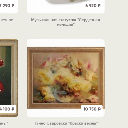
7 290
Р
6 920
Р
лнечное
Музыкальная статуэтка "Сердечная
мелодия"
4 100
Р
10 750
Р
аны"
Панно Сваровски "Краски весны"