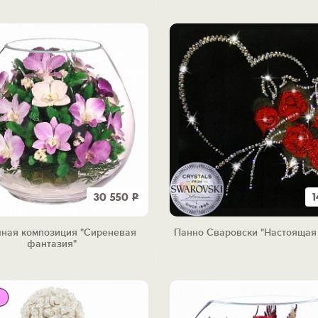
30 550
Р
1
ная композиция "Сиреневая
Панно Сваровски "Настоящая
фантазия"