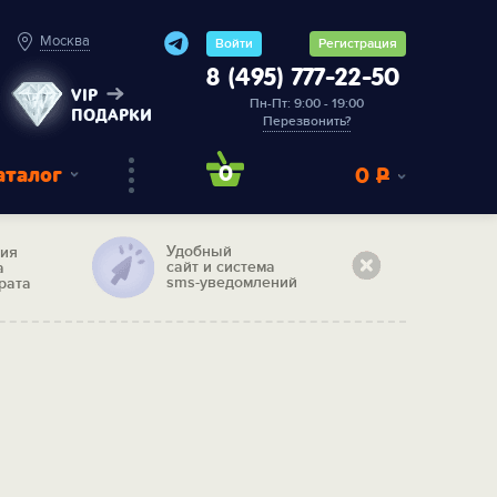
Москва
Войти
Регистрация
8 (495) 777-22-50
VIP
Пн-Пт: 9:00 - 19:00
ПОДАРКИ
Перезвонить?
аталог
0
0
Р
Удобный
тия
сайт и система
а
sms-уведомлений
рата