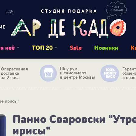
Еще
СТУДИЯ ПОДАРКА
ИЕ
я неё
ТОП 20
Sale
Новинки
К
Шоу-рум
Оперативная
Гаран
и самовывоз
доставка
обмен
в центре Москвы
за 2 часа
и возв
ие ирисы"
Панно Сваровски "Утр
ирисы"