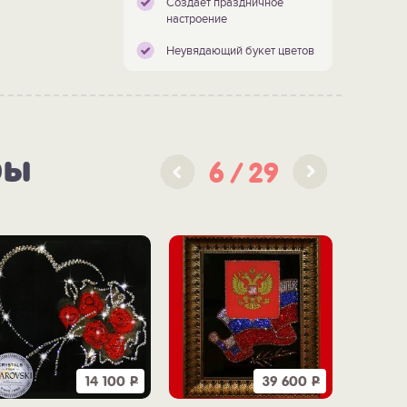
Создает праздничное
настроение
Неувядающий букет цветов
ры
6
29
14 100
Р
39 600
Р