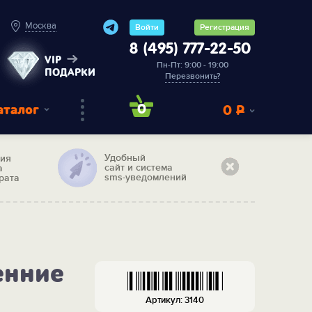
Москва
Войти
Регистрация
8 (495) 777-22-50
VIP
Пн-Пт: 9:00 - 19:00
ПОДАРКИ
Перезвонить?
аталог
0
0
Р
Удобный
тия
сайт и система
а
sms-уведомлений
рата
енние
Артикул: 3140