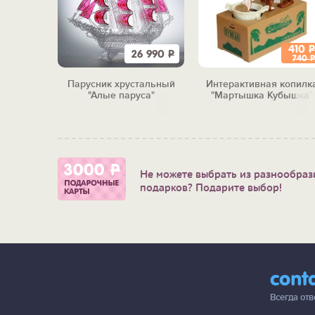
410
Р
5 990
Р
26 990
Р
740
Р
атор "О,
Парусник хрустальный
Интерактивная копилк
е"
"Алые паруса"
"Мартышка Кубышка"
Не можете выбрать из разнообраз
подарков? Подарите выбор!
cont
Всегда от