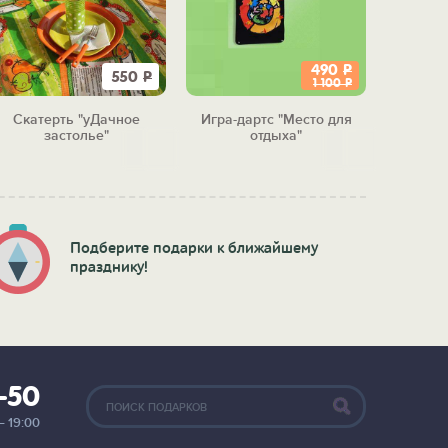
490
Р
550
Р
1 100
Р
Скатерть "уДачное
Игра-дартс "Место для
Записна
застолье"
отдыха"
ра
Подберите подарки к ближайшему
празднику!
2-50
— 19:00