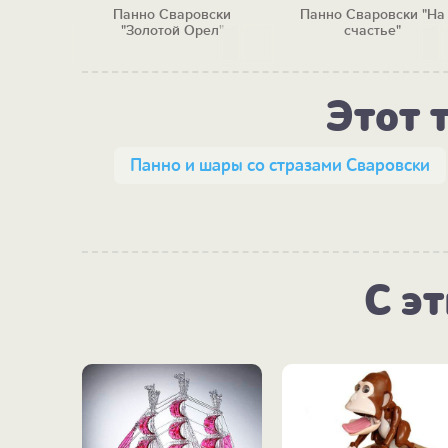
вски
Панно Сваровски
Панно Сваровски "На
семье"
"Золотой Орел"
счастье"
Этот 
Панно и шары со стразами Сваровски
С э