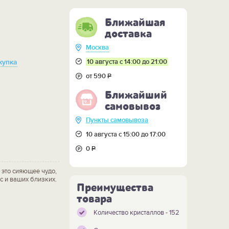
Ближайшая
доставка
Москва
10 августа с 14:00 до 21:00
купка
от 590
Р
Ближайший
самовывоз
Пункты самовывоза
10 августа с 15:00 до 17:00
0
Р
 это сияющее чудо,
с и ваших близких.
Преимущества
товара
Количество кристаллов - 152