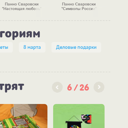
Панно Сваровски
Панно Сваровски
Панно 
"Настоящая любовь"
"Символы России"
егориям
кеты
8 марта
Деловые подарки
трят
6
26