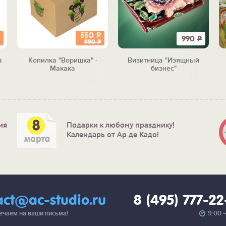
550
Р
990
Р
990
Р
а
Копилка "Воришка" -
Визитница "Изящный
Макака
бизнес"
ия
Подарки к любому празднику!
Календарь от Ар де Кадо!
act@ac-studio.ru
8 (495) 777-2
вечаем на ваши письма!
9:00 