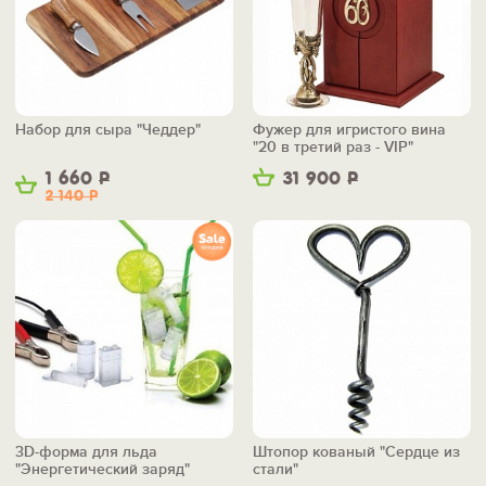
Набор для сыра "Чеддер"
Фужер для игристого вина
"20 в третий раз - VIP"
1 660
Р
31 900
Р
2 140
Р
3D-форма для льда
Штопор кованый "Сердце из
"Энергетический заряд"
стали"