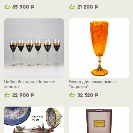
35 900
Р
21 200
Р
Набор бокалов «Черное и
Бокал для шампанского
золото»
"Барокко"
22 900
Р
32 520
Р