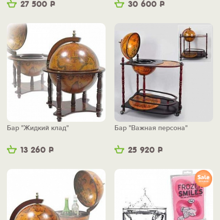
27 500
Р
30 600
Р
Бар "Жидкий клад"
Бар "Важная персона"
13 260
Р
25 920
Р