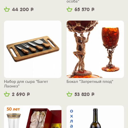
особа"
44 200
Р
65 570
Р
Набор для сыра "Багет
Бокал "Запретный плод"
Лаонез"
2 690
Р
53 820
Р