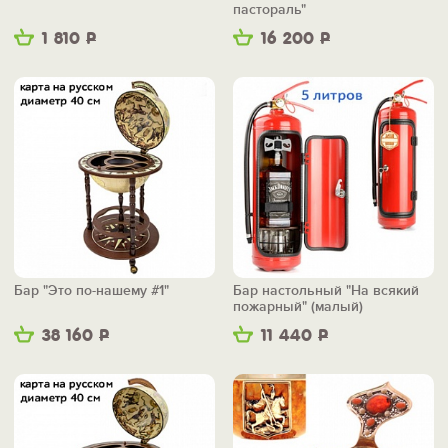
пастораль"
1 810
Р
16 200
Р
Бар "Это по-нашему #1"
Бар настольный "На всякий
пожарный" (малый)
38 160
Р
11 440
Р