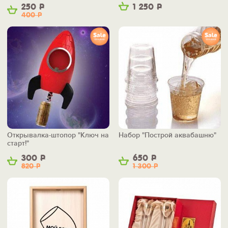
250
Р
1 250
Р
400
Р
Открывалка-штопор "Ключ на
Набор "Построй аквабашню"
старт!"
300
Р
650
Р
820
Р
1 300
Р