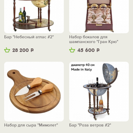
Бар "Небесный атлас #2"
Набор бокалов для
шампанского "Гран Крю"
28 200
Р
45 600
Р
Набор для сыра "Мимолет"
Бар "Роза ветров #2"