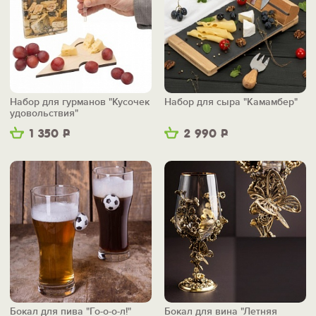
Набор для гурманов "Кусочек
Набор для сыра "Камамбер"
удовольствия"
1 350
Р
2 990
Р
Бокал для пива "Го-о-о-л!"
Бокал для вина "Летняя