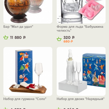
Бар "Мал да удал"
Форма для льда "Бабушкина
челюсть"
11 880
Р
320
Р
680
Р
Набор для гурмана "Соло"
Набор для двоих "Нарядный"