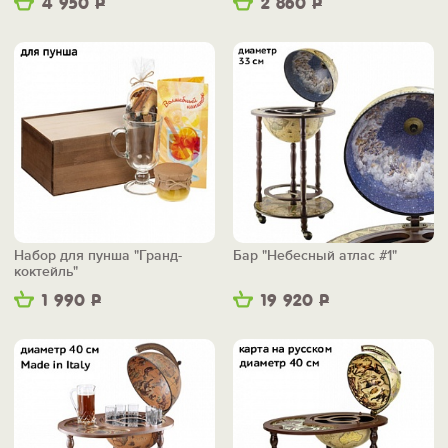
4 950
Р
2 860
Р
Набор для пунша "Гранд-
Бар "Небесный атлас #1"
коктейль"
1 990
Р
19 920
Р