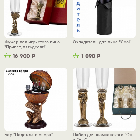
Фужер для игристого вина
Охладитель для вина "Cool"
"Привет, пятьдесят!"
16 900
Р
1 090
Р
Бар "Надежда и опора"
Набор для шампанского "Он
и Она"