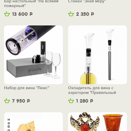
Бар настольный "На всякий
Стакан "Знай меру"
пожарный"
13 600
Р
2 350
Р
Набор для вина "Люкс"
Охладитель для вина с
аэратором "Правильный
вкус"
7 950
Р
1 280
Р