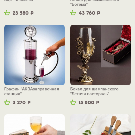
"Богема"
23 580
Р
43 760
Р
Графин "АКВАзаправочная
Бокал для шампанского
станция"
"Летняя пастораль"
3 270
Р
15 500
Р