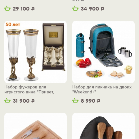
29 100
Р
34 900
Р
Набор фужеров для
Набор для пикника на двоих
игристого вина "Привет,
"Weekend+"
пятьдесят!"
31 900
Р
8 990
Р