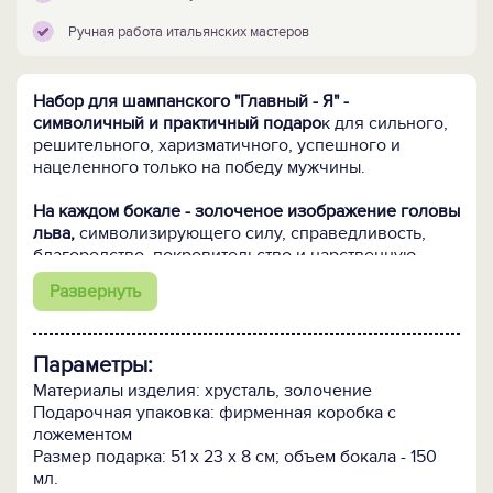
Ручная работа итальянских мастеров
Набор для шампанского "Главный - Я" -
символичный и практичный подаро
к для сильного,
решительного, харизматичного, успешного и
нацеленного только на победу мужчины.
На каждом бокале - золоченое изображение головы
льва,
символизирующего силу, справедливость,
благородство, покровительство и царственную
власть.
Развернуть
Бокалы вручную отлиты из хрусталя и покрыты
золотым декором итальянскими мастерами.
Параметры:
Кому подарить:
Представителям власти всех
Материалы изделия: хрусталь, золочение
уровней, руководителям компаний и предприятий –
Подарочная упаковка: фирменная коробка с
всем кто умеет добиваться победы честно и
ложементом
бесстрашно.
Размер подарка: 51 х 23 х 8 см; объем бокала - 150
мл.