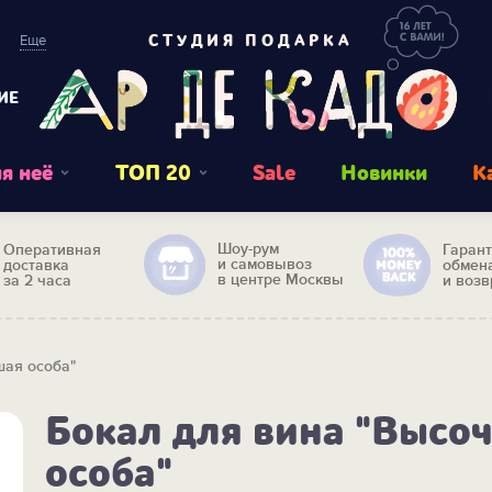
Еще
СТУДИЯ ПОДАРКА
ИЕ
я неё
ТОП 20
Sale
Новинки
К
Шоу-рум
Оперативная
Гаран
и самовывоз
доставка
обмен
в центре Москвы
за 2 часа
и возв
шая особа"
Бокал для вина "Высо
особа"