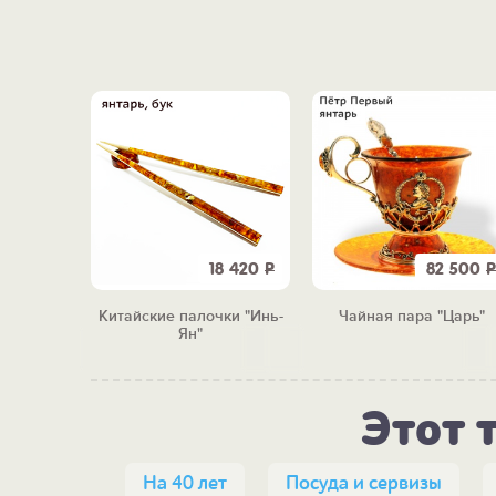
5 220
Р
18 420
Р
82 500
Р
ьные
Китайские палочки "Инь-
Чайная пара "Царь"
лики"
Ян"
Этот 
На 40 лет
Посуда и сервизы