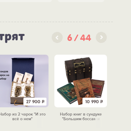
трят
6
44
27 900
Р
10 990
Р
Набор из 2 чарок "И это
Набор книг в сундуке
Чудо-м
всё о нем"
"Большим боссам и
тепер
маленьким"
п