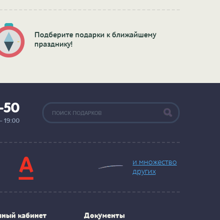
Подберите подарки к ближайшему
празднику!
2-50
— 19:00
и множество
других
чный кабинет
Документы