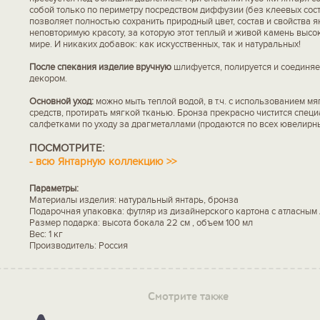
собой только по периметру посредством диффузии (без клеевых соста
позволяет полностью сохранить природный цвет, состав и свойства янт
неповторимую красоту, за которую этот теплый и живой камень высок
мире. И никаких добавок: как искусственных, так и натуральных!
После спекания изделие вручную
шлифуется, полируется и соединяе
декором.
Основной уход:
можно мыть теплой водой, в т.ч. с использованием м
средств, протирать мягкой тканью. Бронза прекрасно чистится спец
салфетками по уходу за драгметаллами (продаются по всех ювелирны
ПОСМОТРИТЕ:
-
всю Янтарную коллекцию >>
Параметры:
Материалы изделия: натуральный янтарь, бронза
Подарочная упаковка: футляр из дизайнерского картона с атласным
Размер подарка: высота бокала 22 см , объем 100 мл
Вес: 1 кг
Производитель: Россия
Смотрите также