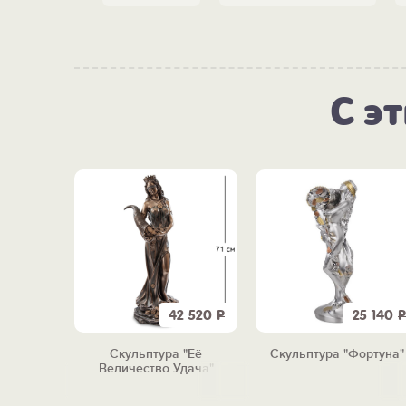
С э
9 900
Р
42 520
Р
25 140
Р
тье из
Скульптура "Её
Скульптура "Фортуна"
"
Величество Удача"