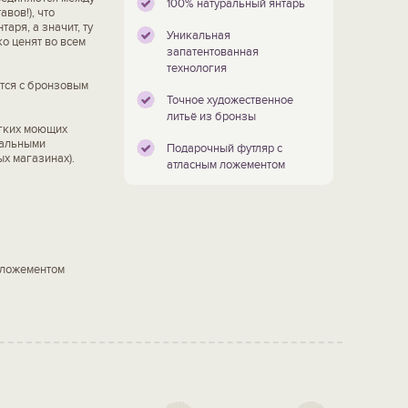
100% натуральный янтарь
вов!), что
аря, а значит, ту
Уникальная
о ценят во всем
запатентованная
технология
тся с бронзовым
Точное художественное
литьё из бронзы
ягких моющих
иальными
Подарочный футляр с
х магазинах).
атласным ложементом
 ложементом