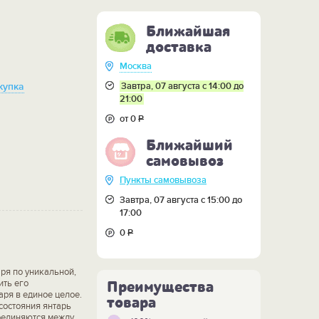
Ближайшая
доставка
Москва
Завтра, 07 августа с 14:00 до
купка
21:00
от 0
Р
Ближайший
самовывоз
Пункты самовывоза
Завтра, 07 августа с 15:00 до
17:00
0
Р
ря по уникальной,
ить его
Преимущества
аря в единое целое.
товара
состояния янтарь
соединяются между