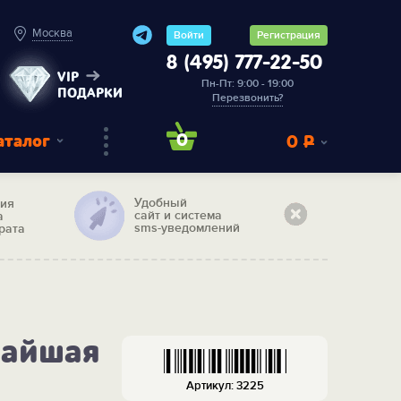
Москва
Войти
Регистрация
8 (495) 777-22-50
VIP
Пн-Пт: 9:00 - 19:00
ПОДАРКИ
Перезвонить?
аталог
0
0
Р
Удобный
тия
сайт и система
а
sms-уведомлений
рата
чайшая
Артикул: 3225