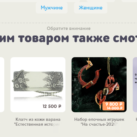
Мужчине
Женщине
Обратите внимание
тим товаром также смо
9 800
Р
12 500
Р
14 000
Р
Клатч из кожи варана
Набор елочных игрушек
"Естественная история"
"На счастье-2026"