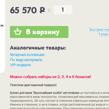
x
65 570
P
Быстрая по
В корзину
1 клик
Аналогичные товары:
Янтарная коллекция
По виду материала
VIP-подарки
Можно собрать наборы из 2, 3, 4 и 6 бокалов!
Поистине драгоценный подарок!
Бокал для вина "Высочайшая особа" изготовлен
из балтийского янта
единственной в мире технологии, позволяющей максимально сохран
первозданность. Её суть состоит в спекании отдельных камешков янт
Именно в спекании, а не в плавке, когда расплавленный до жидкого 
прессуется под большим давлением. При спекании кусочки янтаря 