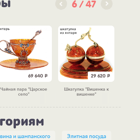
ры
6
47
69 640
Р
29 620
Р
Чайная пара "Царское
Шкатулка "Вишенка к
Ч
село"
вишенке"
"И
егориям
 вина и шампанского
Элитная посуда