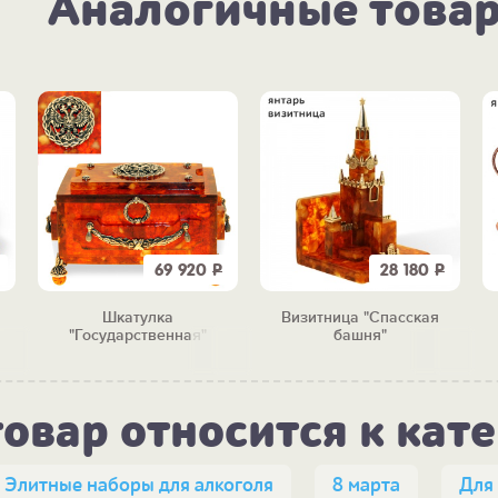
Аналогичные това
69 920
Р
28 180
Р
Шкатулка
Визитница "Спасская
"Государственная"
башня"
товар относится к кат
Элитные наборы для алкоголя
8 марта
Для