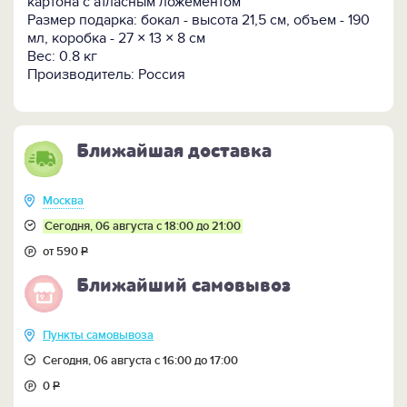
картона с атласным ложементом
социального статуса, в качестве корпоративного
Размер подарка: бокал - высота 21,5 см, объем - 190
презента или тёплого семейного поздравления на
мл, коробка - 27 × 13 × 8 см
50-летний юбилей, золотую свадьбу, юбилей
Вес: 0.8 кг
компании. Главное, что на действительно долгую
Производитель: Россия
память.
ПОСМОТРИТЕ ЕЩЕ:
-
Такой же фужер в VIP-упаковке >>
Ближайшая доставка
-
Бокал для коньяка "Половина пути" >>
-
Подарок-похвала "Его половина пути" >>
-
Подарок-похвала "Её половина пути" >>
Москва
-
ВСЕ ПОДАРКИ НА 50 ЛЕТ >>
Сегодня, 06 августа с 18:00 до 21:00
от 590
Р
Ближайший самовывоз
Пункты самовывоза
Сегодня, 06 августа с 16:00 до 17:00
0
Р