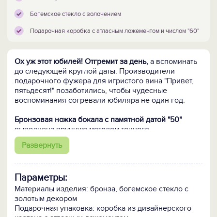
Богемское стекло с золочением
Подарочная коробка с атласным ложементом и числом "60"
Ох уж этот юбилей! Отгремит за день,
а вспоминать
до следующей круглой даты. Производители
подарочного фужера для игристого вина "Привет,
пятьдесят!" позаботились, чтобы чудесные
воспоминания согревали юбиляра не один год.
Бронзовая ножка бокала с памятной датой "50"
выполнена вручную методом точного
художественного литья.
Чаша фужера - из
Развернуть
богемского стекла с золотым декорированием
ободка.
Параметры:
Фужер помещен в подарочную коробку с атласным
ложементом, украшенную металлизированной
Материалы изделия: бронза, богемское стекло с
накладкой с числом "50".
золотым декором
Подарочная упаковка: коробка из дизайнерского
Кому подарить:
Юбиляру любой профессии и