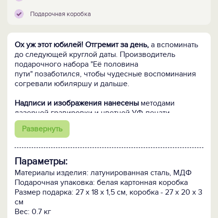
Подарочная коробка
Ох уж этот юбилей! Отгремит за день,
а вспоминать
до следующей круглой даты. Производитель
подарочного набора "Её половина
пути" позаботился, чтобы чудесные воспоминания
согревали юбиляршу и дальше.
Надписи и изображения нанесены
методами
лазерной гравировки и цветной УФ-печати.
ВНИМАНИЕ! Возможно внести изменения в текст
Развернуть
диплома. Срок - от 1 дня!
Кому подарить:
Юбилярше любой профессии и
Параметры:
социального статуса, в качестве корпоративного
презента или тёплого семейного поздравления,
Материалы изделия: латунированная сталь, МДФ
главное, что на действительно долгую память.
Подарочная упаковка: белая картонная коробка
Размер подарка: 27 х 18 х 1,5 см, коробка - 27 х 20 х 3
ПОСМОТРИТЕ ЕЩЕ:
см
- Такой же подарок в VIP-исполнении >>
Вес: 0.7 кг