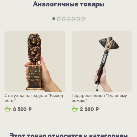
Аналогичные товары
Статуэтка наградная "Выход
Подарок-символ "Главному
есть!"
вождю"
8 520
Р
2 260
Р
Этот товар относится к категориям