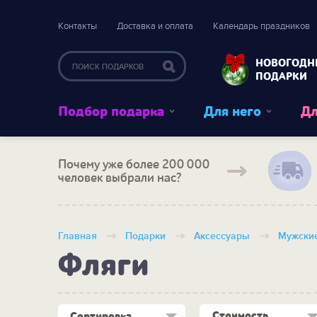
Контакты
Доставка и оплата
Календарь праздников
НОВОГОДН
ПОДАРКИ
Подбор подарка
Для него
Дл
Почему уже более 200 000
человек выбрали нас?
Главная
Подарки
Аксессуары
Мужские
Фляги
Стоимость
Сортировка