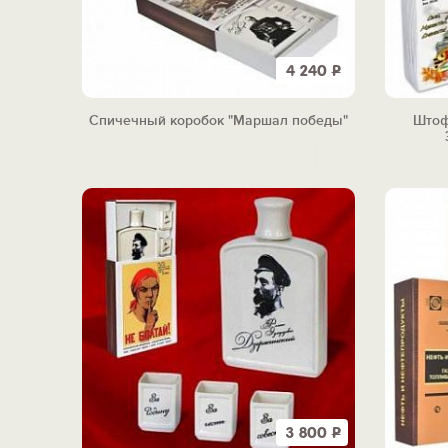
4 240
Р
Спичечный коробок "Маршал победы"
Штоф
3 800
Р