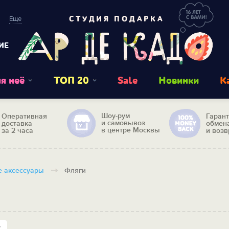
Еще
СТУДИЯ ПОДАРКА
ИЕ
я неё
ТОП 20
Sale
Новинки
К
Шоу-рум
Оперативная
Гаран
и самовывоз
доставка
обмен
в центре Москвы
за 2 часа
и возв
 аксессуары
Фляги