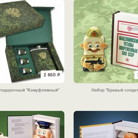
2 850
Р
 подарочный "Камуфляжный"
Набор "Бравый солдат