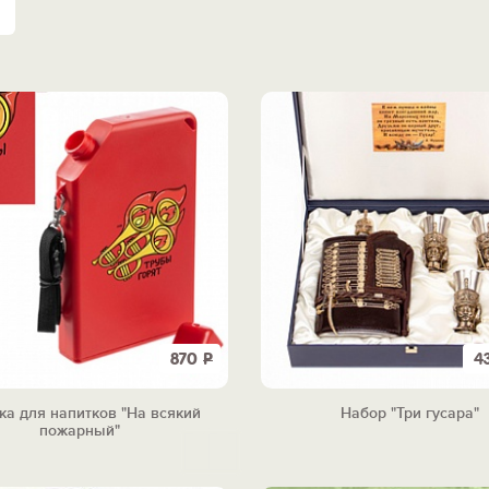
870
Р
4
а для напитков "На всякий
Набор "Три гусара"
пожарный"