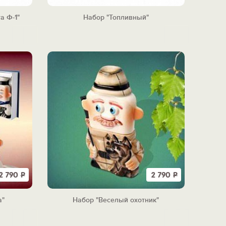
а Ф-1"
Набор "Топливный"
2 790
Р
2 790
Р
а"
Набор "Веселый охотник"