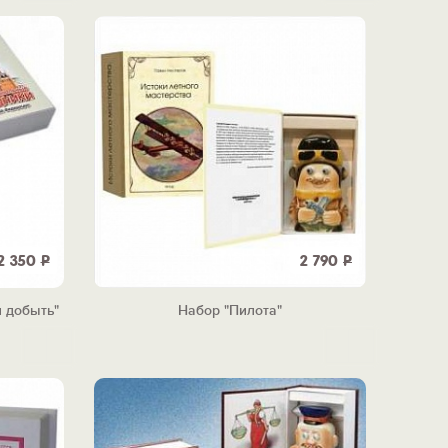
2 350
Р
2 790
Р
 добыть"
Набор "Пилота"