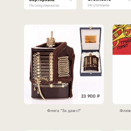
Не уточнили
По популярности
23 900
Р
Фляга "За дам-с!"
Фляжк