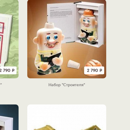
2 790
Р
2 790
Р
"
Набор "Строителя"