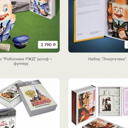
2 790
Р
р "Работника РЖД" (штоф +
Набор "Энергетика"
футляр)