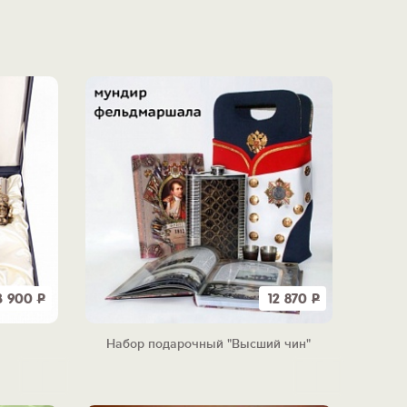
3 900
Р
12 870
Р
Набор подарочный "Высший чин"