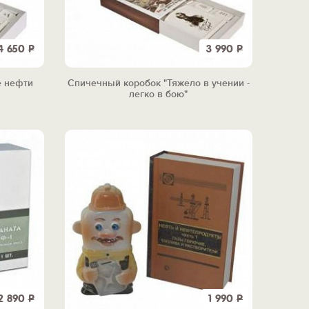
4 650
Р
3 990
Р
е нефти
Спичечный коробок "Тяжело в учении -
легко в бою"
2 890
Р
1 990
Р