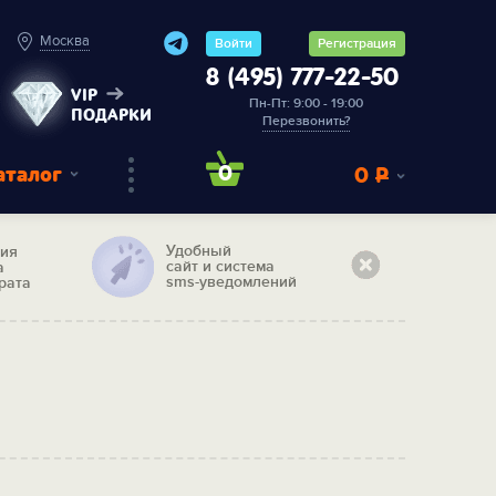
Москва
Войти
Регистрация
8 (495) 777-22-50
VIP
Пн-Пт: 9:00 - 19:00
ПОДАРКИ
Перезвонить?
аталог
0
0
Р
Удобный
тия
сайт и система
а
sms-уведомлений
рата