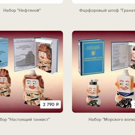
Набор "Нефтяной"
Фарфоровый штоф "Гранат
2 790
Р
бор "Настоящий танкист"
Набор "Морского волк