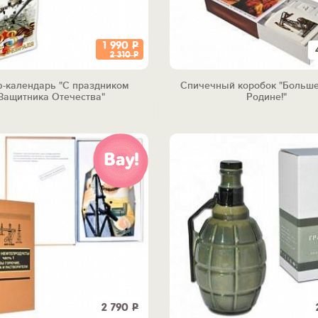
1 990
Р
2 310
Р
-календарь "С праздником
Спичечный коробок "Больш
Защитника Отечества"
Родине!"
2 790
Р