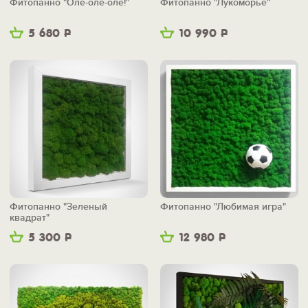
Фитопанно "Оле-оле-оле!"
Фитопанно "Лукоморье"
5 680
Р
10 990
Р
Фитопанно "Зеленый
Фитопанно "Любимая игра"
квадрат"
5 300
Р
12 980
Р