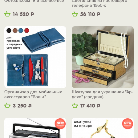
Фотоальбом "Я и все-все-все"
Светильник из настоящего
телефона 1960-х
14 520
Р
56 110
Р
Органайзер для мобильных
Шкатулка для украшений "Ар-
аксессуаров "Вольт"
деко" (средняя)
3 250
Р
17 410
Р