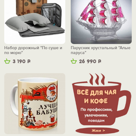
Набор дорожный "По суше и
Парусник хрустальный "Алые
по морю"
паруса"
3 190
Р
26 990
Р