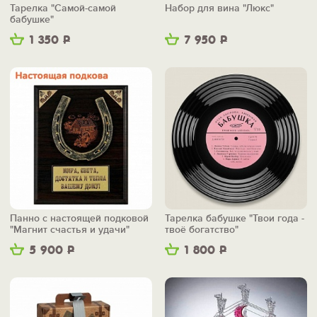
Тарелка "Самой-самой
Набор для вина "Люкс"
бабушке"
1 350
Р
7 950
Р
Панно с настоящей подковой
Тарелка бабушке "Твои года -
"Магнит счастья и удачи"
твоё богатство"
5 900
Р
1 800
Р