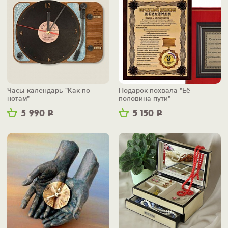
Часы-календарь "Как по
Подарок-похвала "Её
нотам"
половина пути"
5 990
Р
5 150
Р