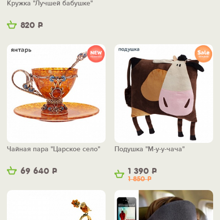
Кружка "Лучшей бабушке"
820
Р
Чайная пара "Царское село"
Подушка "М-у-у-чача"
69 640
Р
1 390
Р
1 850
Р