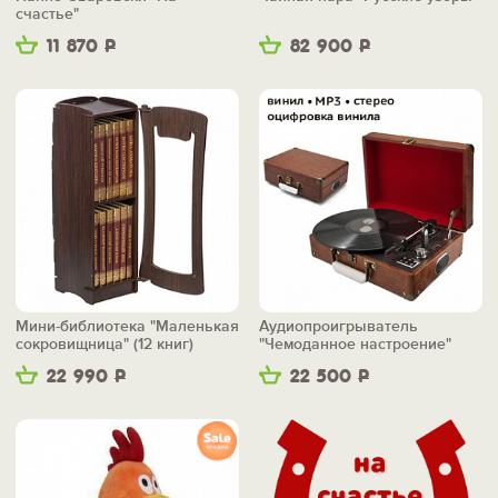
счастье"
11 870
Р
82 900
Р
Мини-библиотека "Маленькая
Аудиопроигрыватель
сокровищница" (12 книг)
"Чемоданное настроение"
22 990
Р
22 500
Р