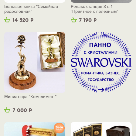
Большая книга "Семейная
Релакс-станция 3 в 1
родословная"
"Приятное с полезным"
14 520
Р
7 190
Р
Миниатюра "Комплимент"
7 000
Р