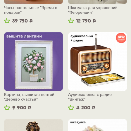
Часы настольные "Время в
Шкатулка для украшений
подарок"
"Флоренция"
39 750
Р
12 790
Р
Картина, вышитая лентой
Аудиоколонка с радио
"Дерево счастья"
"Винтаж"
9 900
Р
4 200
Р