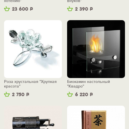
хотению"
внуков"
23 600
Р
2 390
Р
Роза хрустальная "Хрупкая
Биокамин настольный
красота"
"Квадро"
2 750
Р
6 220
Р