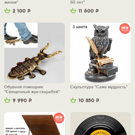
жизни"
60 лет"
2 100
Р
11 600
Р
Обувной помощник
Скульптура "Сама мудрость"
"Священный жук-скарабей"
9 990
Р
10 850
Р