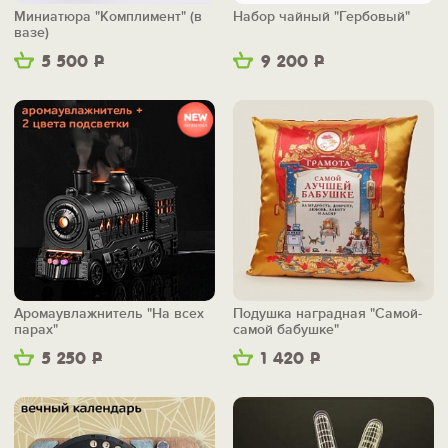
Миниатюра "Комплимент" (в
Набор чайный "Гербовый"
вазе)
5 500
Р
9 200
Р
Аромаувлажнитель "На всех
Подушка наградная "Самой-
парах"
самой бабушке"
5 250
Р
1 420
Р