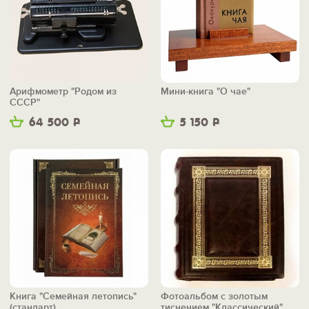
Арифмометр "Родом из
Мини-книга "О чае"
СССР"
64 500
Р
5 150
Р
Книга "Семейная летопись"
Фотоальбом с золотым
(стандарт)
тиснением "Классический"