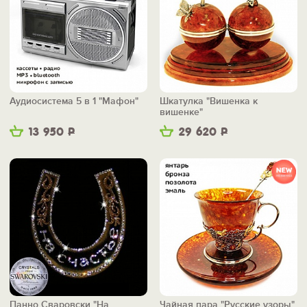
Аудиосистема 5 в 1 "Мафон"
Шкатулка "Вишенка к
вишенке"
13 950
Р
29 620
Р
Панно Сваровски "На
Чайная пара "Русские узоры"