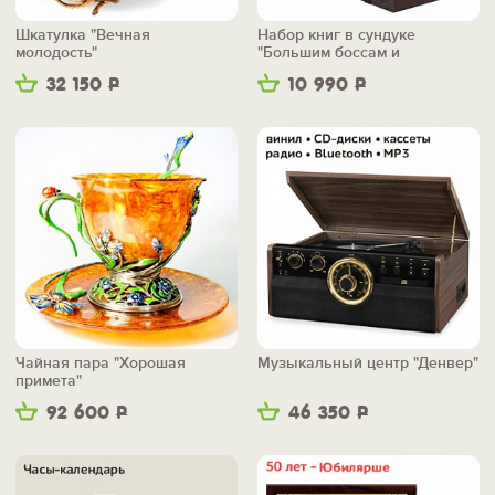
Шкатулка "Вечная
Набор книг в сундуке
молодость"
"Большим боссам и
маленьким"
32 150
Р
10 990
Р
Чайная пара "Хорошая
Музыкальный центр "Денвер"
примета"
92 600
Р
46 350
Р