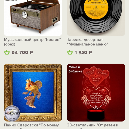
Музыкальный центр "Бостон"
Тарелка десертная
(орех)
"Музыкальное меню"
54 700
Р
1 950
Р
Панно Сваровски "По моему
3D-светильник "От детей и