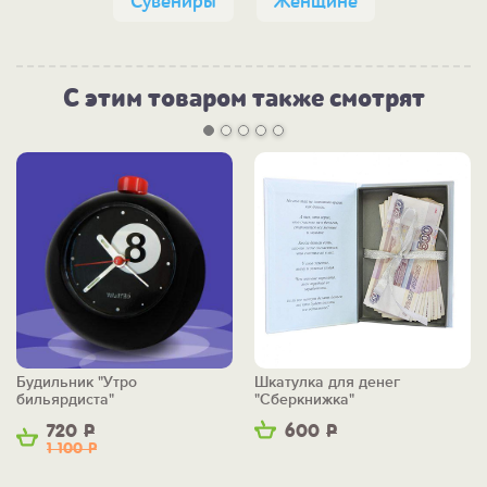
Сувениры
Женщине
С этим товаром также смотрят
Будильник "Утро
Шкатулка для денег
бильярдиста"
"Сберкнижка"
720
Р
600
Р
1 100
Р