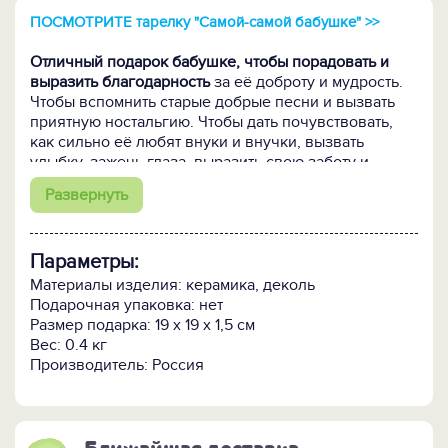
ПОСМОТРИТЕ тарелку "Самой-самой бабушке" >>
Отличный подарок бабушке, чтобы порадовать и
выразить благодарность
за её доброту и мудрость.
Чтобы вспомнить старые добрые песни и вызвать
приятную ностальгию. Чтобы дать почувствовать,
как сильно её любят внуки и внучки, вызвать
улыбку, зажечь глаза, выразить свою заботу и
привязанность.
Развернуть
Кому подарить:
Любимой бабушке, ласковой
бабуле, милой бабулечке. Хранительнице
Параметры:
фамильных рецептов, семейных фотографий и
домашнего уюта. Самой гостеприимной,
Материалы изделия: керамика, деколь
понимающей, терпеливой, ласковой, мудрой, внуко-
Подарочная упаковка: нет
и внучколюбивой, вечномолодой и прекрасной.
Размер подарка: 19 х 19 х 1,5 см
Вес: 0.4 кг
ПОСМОТРИТЕ:
Производитель: Россия
-
тарелку "Самой-самой бабушке" >>
-
кружку "Лучшей бабушке" >>