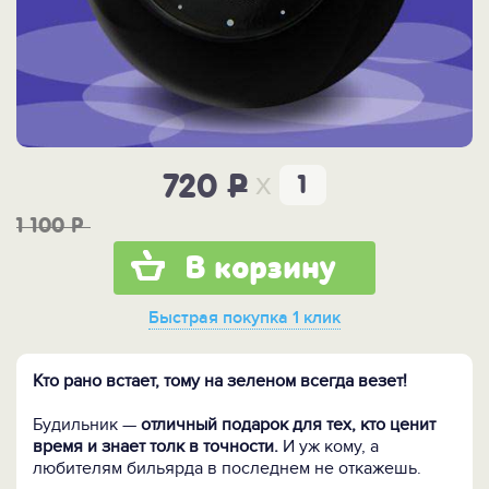
x
720
P
1 100
P
В корзину
Быстрая покупка
1 клик
Кто рано встает, тому на зеленом всегда везет!
Будильник —
отличный подарок для тех, кто ценит
время и знает толк в точности.
И уж кому, а
любителям бильярда в последнем не откажешь.