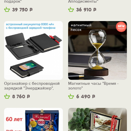
подарок"
Аплодисменты"
39 750
Р
36 910
Р
Органайзер с беспроводной
Магнитные часы "Время -
зарядкой "Энерджайзер",
золото"
вер.2
8 760
Р
6 490
Р