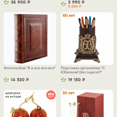
36 900
Р
3 990
Р
5 200
Р
Фотоальбом "Я и все-все-все"
Подставка-органайзер "С
Юбилеем! Шестьдесят!"
14 520
Р
19 150
Р