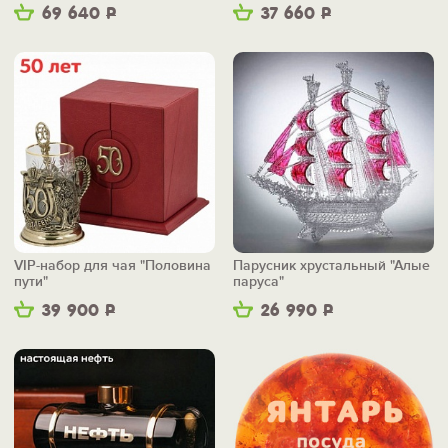
69 640
Р
37 660
Р
VIP-набор для чая "Половина
Парусник хрустальный "Алые
пути"
паруса"
39 900
Р
26 990
Р