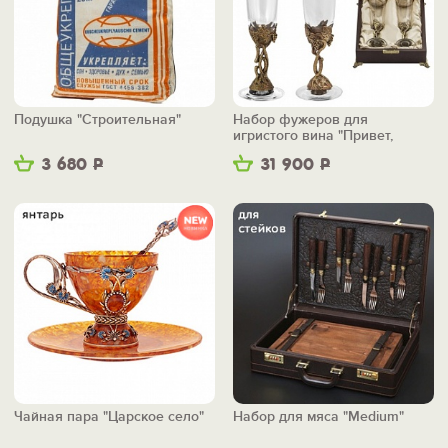
Подушка "Строительная"
Набор фужеров для
игристого вина "Привет,
пятьдесят!"
3 680
Р
31 900
Р
Чайная пара "Царское село"
Набор для мяса "Medium"