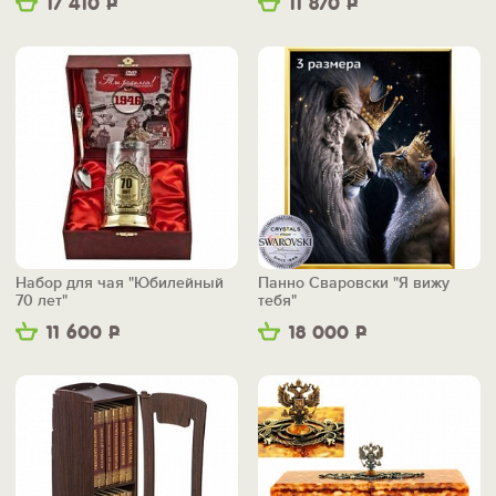
17 410
Р
11 870
Р
Набор для чая "Юбилейный
Панно Сваровски "Я вижу
70 лет"
тебя"
11 600
Р
18 000
Р