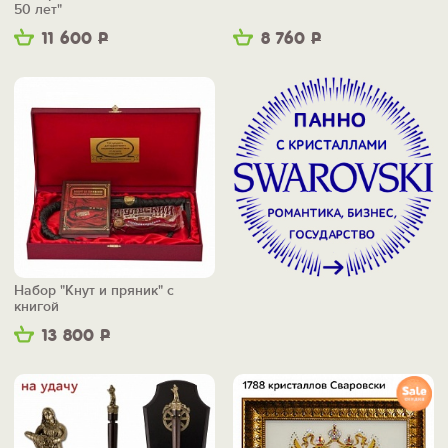
50 лет"
11 600
Р
8 760
Р
Набор "Кнут и пряник" с
книгой
13 800
Р