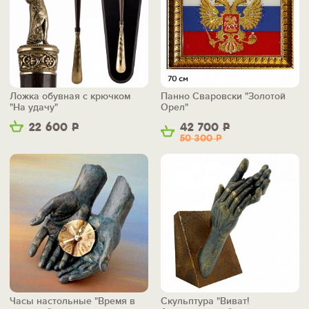
Ложка обувная с крючком
Панно Сваровски "Золотой
"На удачу"
Орел"
22 600
Р
42 700
Р
50 300
Р
Часы настольные "Время в
Скульптура "Виват!