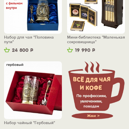
Набор для чая "Половина
Мини-библиотека "Маленькая
пути"
сокровищница"
24 800
Р
19 990
Р
Набор чайный "Гербовый"