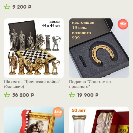
9 200
Р
Шахматы "Троянская война"
Подкова "Счастье из
(большие)
прошлого"
56 200
Р
19 900
Р