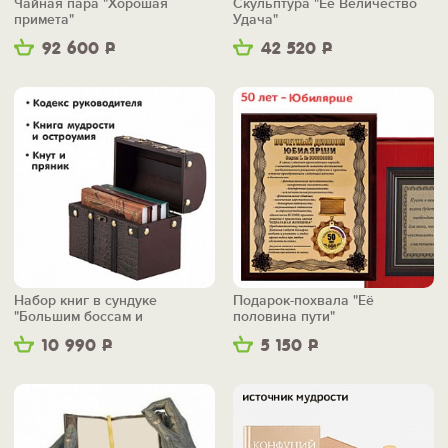
Чайная пара "Хорошая
Скульптура "Её Величество
примета"
Удача"
92 600
Р
42 520
Р
Набор книг в сундуке
Подарок-похвала "Её
"Большим боссам и
половина пути"
маленьким"
10 990
Р
5 150
Р