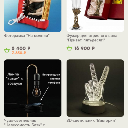
Фоторамка "На молнии"
Фужер для игристого вина
"Привет, пятьдесят!"
5 400
Р
16 900
Р
7 850
Р
Чудо-светильник
3D-светильник "Виктория"
"Невесомость Блэк" с