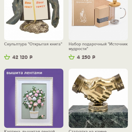
Скульптура "Открытая книга"
Набор подарочный "Источник
мудрости"
42 120
Р
4 250
Р
Картина, вышитая лентой
Статуэтка на камне