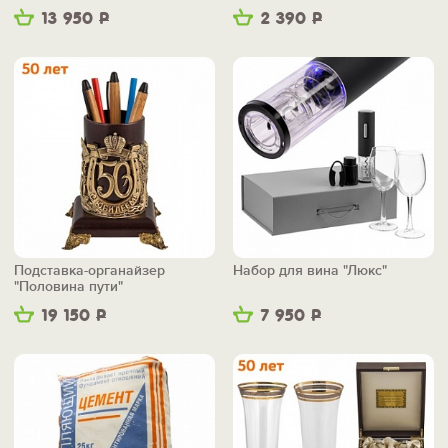
беспроводной зарядкой
13 950
Р
2 390
Р
Подставка-органайзер
Набор для вина "Люкс"
"Половина пути"
19 150
Р
7 950
Р