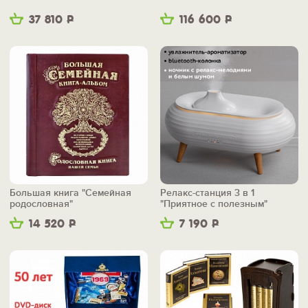
37 810
Р
116 600
Р
Большая книга "Семейная
Релакс-станция 3 в 1
родословная"
"Приятное с полезным"
14 520
Р
7 190
Р