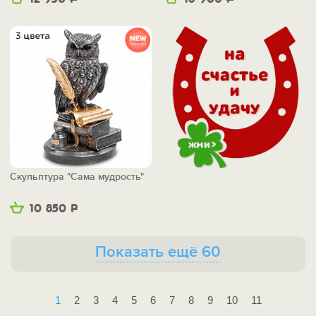
Скульптура "Сама мудрость"
10 850
Р
Показать ещё 60
1
2
3
4
5
6
7
8
9
10
11