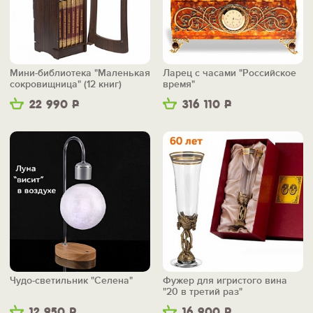
Мини-библиотека "Маленькая
Ларец с часами "Российское
сокровищница" (12 книг)
время"
22 990
Р
316 110
Р
Чудо-светильник "Селена"
Фужер для игристого вина
"20 в третий раз"
12 950
Р
16 900
Р