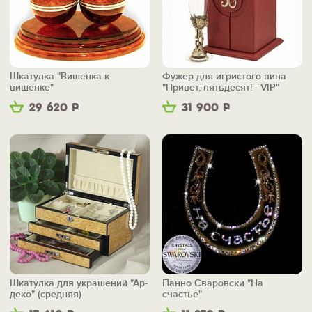
Шкатулка "Вишенка к
Фужер для игристого вина
вишенке"
"Привет, пятьдесят! - VIP"
29 620
Р
31 900
Р
Шкатулка для украшений "Ар-
Панно Сваровски "На
деко" (средняя)
счастье"