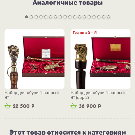
Аналогичные товары
ПОСМОТРИТЕ ЕЩЕ:
-
Ложку обувную "На удачу" >>
-
Ложку обувную "На удачу" с крючком >>
-
Приспособление для обуви "Скарабей" >>
-
ВСЕ ПОДАРКИ КОЛЛЕКЦИИ "НА УДАЧУ" >>
Набор для обуви "Главный -
Набор для обуви "Главный -
Я"
Я" (вар.2)
22 500
Р
36 900
Р
Этот товар относится к категориям