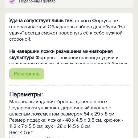
Подарочный футляр
Удача сопутствует лишь тем,
от кого Фортуна не
отворачивается! Обладатель набора для обуви "На
удачу" всегда сможет повернуть её к себе нужной
стороной.
На навершии ложки размещена миниатюрная
скульптура
Фортуны - покровительницы удачи и
счастливого случая. В руках у непостоянной богини
из римского пантеона рог изобилия. Блага из него
Развернуть
она обычно рассыпает вслепую. Но в того, кто
постоянно находится в непосредственной близости,
право же трудно промахнуться.
Параметры:
В наборе:
Материалы изделия: бронза, дерево венге
Стилизованная обувная ложка из бронзы,
Подарочная упаковка: деревянный футляр с
дополненная ручкой из дерева венге.
атласным ложементом размером 54 х 29 х 8 см
Необычное приспособление в виде ЖУКА
Размер подарка: ложка - 48 х 4,5 х 3,5 см, крючок -
СКАРАБЕЯ - поможет быстро и удобно снять
11,2 х 7 х 5,5 см; жук - 28 х 14,5 х 6 см
обувь, не дотрагиваясь до неё руками.
Вес: 4.5 кг
Стилизованный бронзовый крючок в виде колеса