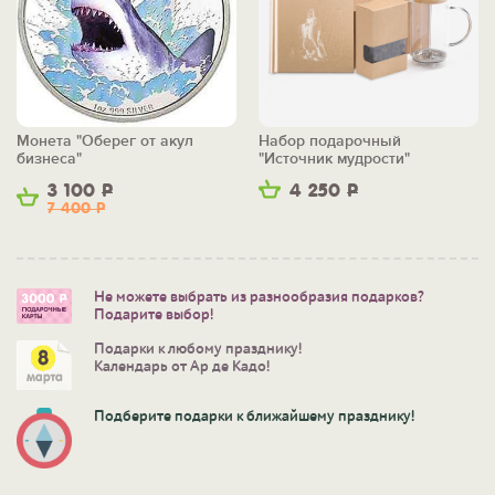
Монета "Оберег от акул
Набор подарочный
бизнеса"
"Источник мудрости"
3 100
Р
4 250
Р
7 400
Р
Не можете выбрать из разнообразия подарков?
Подарите выбор!
Подарки к любому празднику!
Календарь от Ар де Кадо!
Подберите подарки к ближайшему празднику!