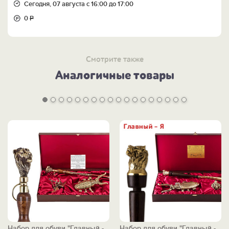
-
Персональный шампур "Главный-Я" >>
Сегодня, 07 августа с 16:00 до 17:00
-
ВСЮ КОЛЛЕКЦИЮ "ГЛАВНЫЙ - Я" >>
0
Р
-
ВСЕ НАБОРЫ ДЛЯ ОБУВИ >>
Смотрите также
Аналогичные товары
Набор для обуви "Главный -
Набор для обуви "Главный -