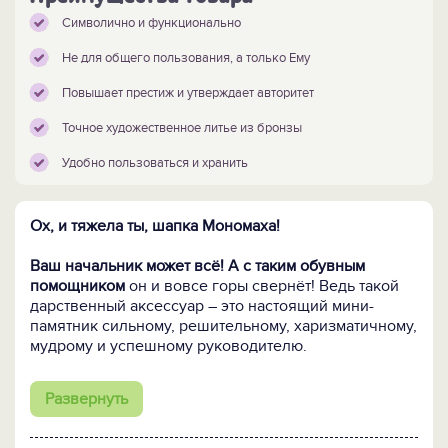
Символично и функционально
Не для общего пользования, а только Ему
Повышает престиж и утверждает авторитет
Точное художественное литье из бронзы
Удобно пользоваться и хранить
Ох, и тяжела ты, шапка Мономаха!
Ваш начальник может всё! А с таким обувным
помощником
он и вовсе горы свернёт! Ведь такой
дарственный аксессуар – это настоящий мини-
памятник сильному, решительному, харизматичному,
мудрому и успешному руководителю.
На навершии ложки размещена миниатюрная
Развернуть
скульптура
сидящего в кресле современно одетого
делового человека с традиционными символами
власти - в шапке Мономаха на голове и со