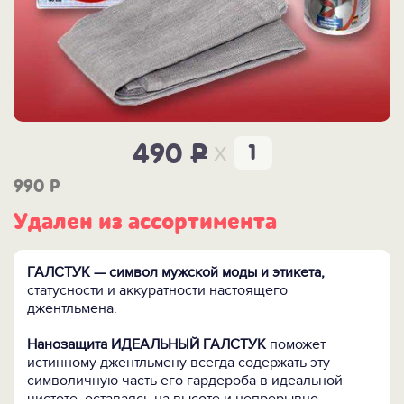
x
490
P
990
P
Удален из ассортимента
ГАЛСТУК — символ мужской моды и этикета,
статусности и аккуратности настоящего
джентльмена.
Нанозащита ИДЕАЛЬНЫЙ ГАЛСТУК
поможет
истинному джентльмену всегда содержать эту
символичную часть его гардероба в идеальной
чистоте, оставаясь на высоте и непрерывно