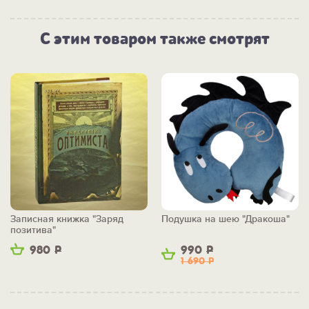
С этим товаром также смотрят
Записная книжка "Заряд
Подушка на шею "Дракоша"
позитива"
980
Р
990
Р
1 690
Р