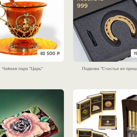
82 500
Р
1
Чайная пара "Царь"
Подкова "Счастье из прош