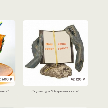
2 600
Р
42 120
Р
мета"
Скульптура "Открытая книга"