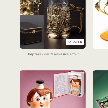
16 990
Р
Подстаканник "У меня всё есть!"