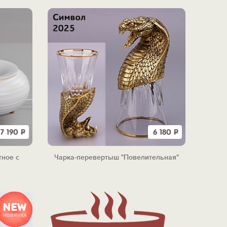
7 190
Р
6 180
Р
тное с
Чарка-перевертыш "Повелительная"