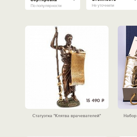
Не уточнили
По популярности
15 490
Р
Статуэтка "Клятва врачевателей"
Набор 