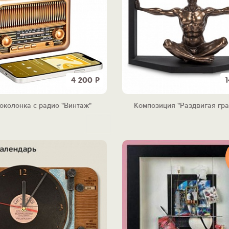
4 200
Р
околонка с радио "Винтаж"
Композиция "Раздвигая гр