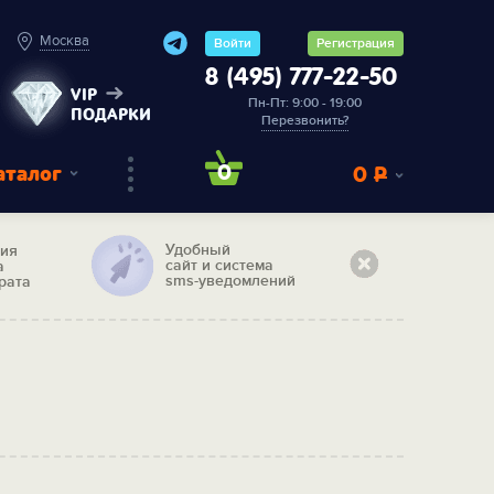
Москва
Войти
Регистрация
8 (495) 777-22-50
VIP
Пн-Пт: 9:00 - 19:00
ПОДАРКИ
Перезвонить?
аталог
0
0
Р
Удобный
тия
сайт и система
а
sms-уведомлений
рата