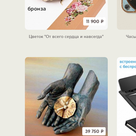
11 900
Р
Цветок "От всего сердца и навсегда"
Часы
39 750
Р