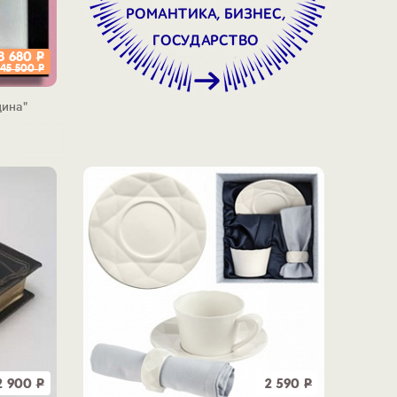
8 680
Р
45 500
Р
цина"
2 900
Р
2 590
Р