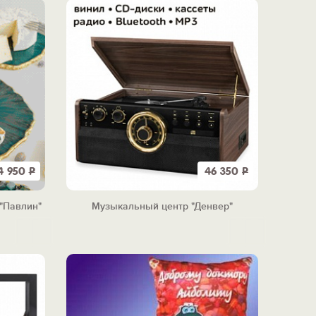
4 950
Р
46 350
Р
"Павлин"
Музыкальный центр "Денвер"