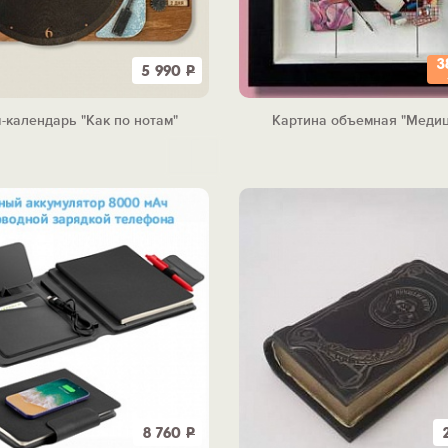
3
5 990
Р
-календарь "Как по нотам"
Картина объемная "Меди
8 760
Р