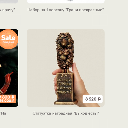
у врачу"
Набор на 1 персону "Грани прекрасные"
9 800
Р
8 520
Р
14 000
Р
"На
Статуэтка наградная "Выход есть!"