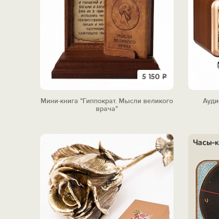
5 150
Р
Мини-книга "Гиппократ. Мысли великого
Ауди
врача"