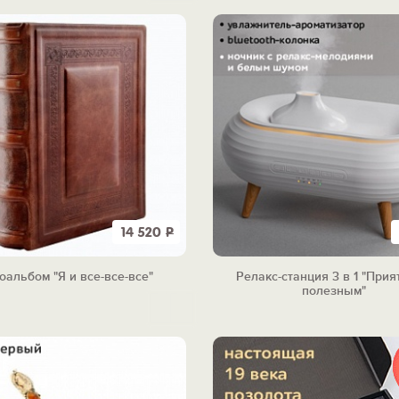
14 520
Р
оальбом "Я и все-все-все"
Релакс-станция 3 в 1 "Прия
полезным"