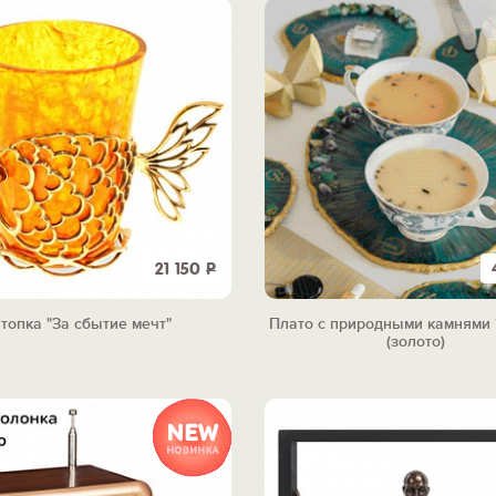
21 150
Р
топка "За сбытие мечт"
Плато с природными камнями 
(золото)