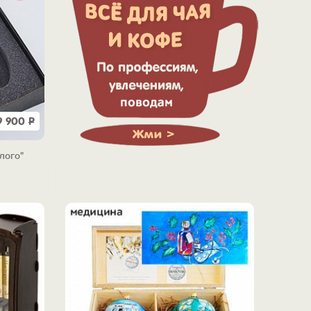
9 900
Р
лого"