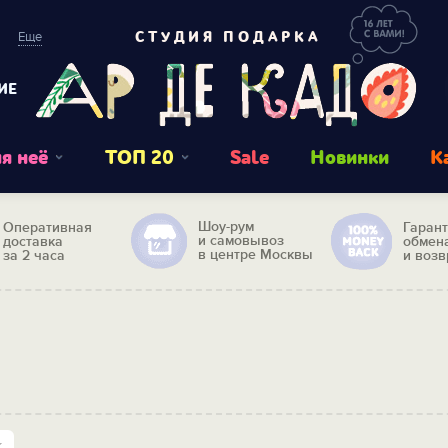
Еще
СТУДИЯ ПОДАРКА
ИЕ
я неё
ТОП 20
Sale
Новинки
К
Шоу-рум
Оперативная
Гаран
и самовывоз
доставка
обмен
в центре Москвы
за 2 часа
и возв