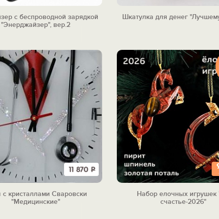
зер с беспроводной зарядкой
Шкатулка для денег "Лучшем
"Энерджайзер", вер.2
11 870
Р
 с кристаллами Сваровски
Набор елочных игрушек 
"Медицинские"
счастье-2026"