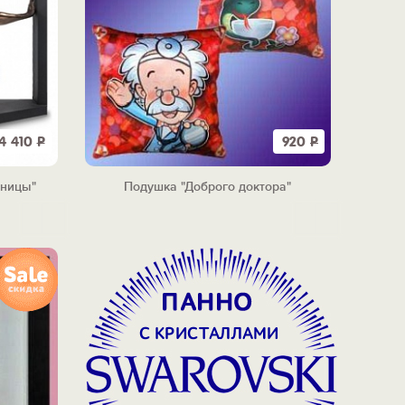
14 410
Р
920
Р
аницы"
Подушка "Доброго доктора"