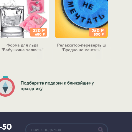
320
Р
250
Р
680
Р
500
Р
Форма для льда
Релаксатор-перевертыш
Стат
"Бабушкина челюсть"
"Вредно не мечтать"
вр
Подберите подарки к ближайшему
празднику!
2-50