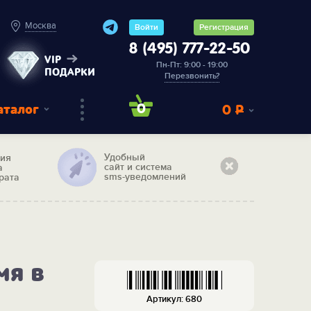
Москва
Войти
Регистрация
8 (495) 777-22-50
VIP
Пн-Пт: 9:00 - 19:00
ПОДАРКИ
Перезвонить?
аталог
0
0
Р
Удобный
тия
сайт и система
а
sms-уведомлений
рата
мя в
Артикул: 680