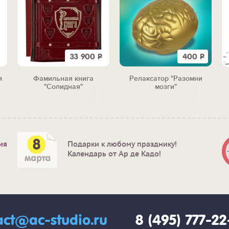
33 900
Р
400
Р
я
Фамильная книга
Релаксатор "Разомни
"Солидная"
мозги"
ия
Подарки к любому празднику!
Календарь от Ар де Кадо!
act@ac-studio.ru
8 (495) 777-2