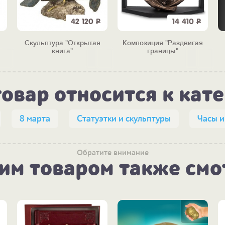
42 120
Р
14 410
Р
Скульптура "Открытая
Композиция "Раздвигая
книга"
границы"
товар относится к кат
8 марта
Статуэтки и скульптуры
Часы 
Обратите внимание
тим товаром также смо