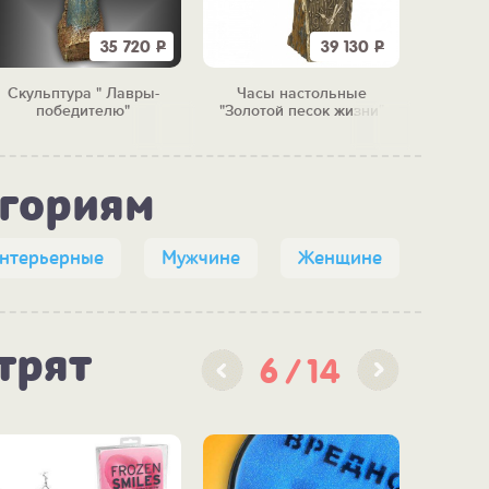
35 720
Р
39 130
Р
Скульптура " Лавры-
Часы настольные
Скульпт
победителю"
"Золотой песок жизни"
егориям
интерьерные
Мужчине
Женщине
трят
6
14