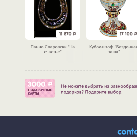
690
Р
11 870
Р
17 100
Р
частье
Панно Сваровски "На
Кубок-штоф "Бездонна
счастье"
чаша"
Не можете выбрать из разнообраз
подарков? Подарите выбор!
cont