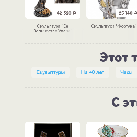
7 900
Р
42 520
Р
25 140
Р
ременная
Скульптура "Её
Скульптура "Фортуна"
Величество Удача"
Этот 
Скульптуры
На 40 лет
Часы
С э