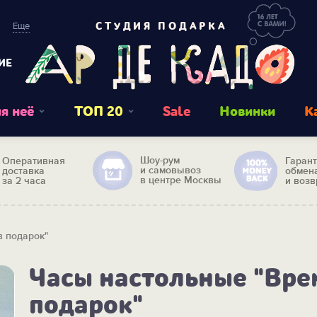
Еще
СТУДИЯ ПОДАРКА
ИЕ
я неё
ТОП 20
Sale
Новинки
К
Шоу-рум
Оперативная
Гаран
и самовывоз
доставка
обмен
в центре Москвы
за 2 часа
и возв
в подарок"
Часы настольные "Вре
подарок"