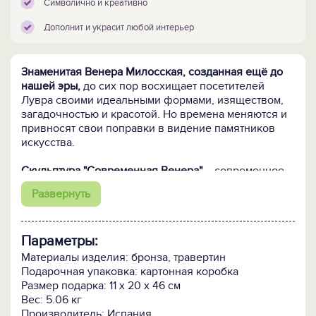
Символично и креативно
Дополнит и украсит любой интерьер
Знаменитая Венера Милосская, созданная ещё до
нашей эры,
до сих пор восхищает посетителей
Лувра своими идеальными формами, изяществом,
загадочностью и красотой. Но времена меняются и
привносят свои поправки в видение памятников
искусства.
Скульптура "Современная Венера"
– современное
представление испанского скульптора о богине
Развернуть
Афродите. Она по-прежнему божественно
прекрасна, в ней нет ничего лишнего, но формы,
образ, материалы, технология, все говорит о 21 веке
Параметры:
на дворе.
Материалы изделия: бронза, травертин
Авторская ручная работа (Испания)!
Подарочная упаковка: картонная коробка
Ограниченный мировой тираж - каждая скульптура
Размер подарка: 11 x 20 x 46 см
имеет свой уникальный номер.
Вес: 5.06 кг
Производитель: Испания