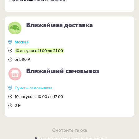
Кому подарить:
Современной богине, вызывающей
восхищение мужчин - смелой, решительной, но в то
же время хрупкой и изящной представительнице
прекрасного пола.
Ближайшая доставка
Мужчины - ценители и поклонники жеской красоты -
также оценят столь изысканную авторскую работу.
Москва
10 августа с 11:00 до 21:00
от 590
Р
Ближайший самовывоз
Пункты самовывоза
10 августа с 10:00 до 17:00
0
Р
Смотрите также