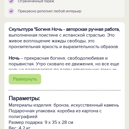
Ограниченный тираж
Прекрасно дополнит любой интерьер
Скульптура "Богиня Ночь - авторская ручная работа,
выполненная поистине с испанской страстью. Это
живое воплощение жажды свободы, это
пронзительная яркость и выразительность образов.
Ночь
– прекрасная богиня, свободолюбивая и
порывистая. Утро сковало ее движения, но все еще
вольно развеваются по ветру отливающие темным
золотом волосы.
Развернуть
Последний отчаянный жест свободы – простертые
руки с луной на раскрытой ладони. Другой ладонью
Ночь все еще пытается остановить опутывающий ее
Параметры:
кокон Утра. Она почти без чувств и уже побеждена
неизбежностью. И она вынуждена покориться, но
Материалы изделия: бронза, искусственный камень
лишь затем, чтобы в свое время вновь вернуться в
Подарочная упаковка: коробка из картона с
полноте всепоглощающей свободы…
полиграфией
Размер подарка: 9 x 35 x 28 см
Несомненно, "Богиня Ночь" - это подарок глубоко
Вес: 4.2 кг