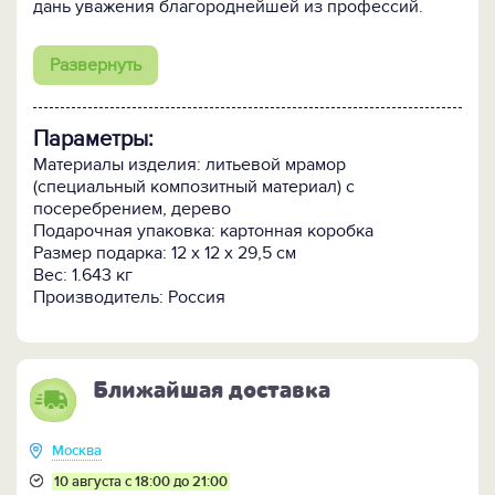
дань уважения благороднейшей из профессий.
Скульптура исполнена из литьевого мрамора
–
Развернуть
экологически чистый и прочный композитный
материал на основе натуральной мраморной
крошки. Великолепие авторской работы
Параметры:
подчёркивает устойчивый постамент из покрытой
тёмным лаком ценной древесины. Сувенир
Материалы изделия: литьевой мрамор
упакован в подарочную коробку с логотипом
(специальный композитный материал) с
производителя.
посеребрением, дерево
Подарочная упаковка: картонная коробка
Кому подарить:
Деловому партнёру, руководителю
Размер подарка: 12 х 12 х 29,5 см
предприятия, коллеге, другу, родственнику – всем,
Вес: 1.643 кг
кто причастен к строительству. В качестве
Производитель: Россия
символичного подарка к профессиональному
празднику или, как солидное поздравление с
личным торжеством.
Ближайшая доставка
Москва
10 августа с 18:00 до 21:00