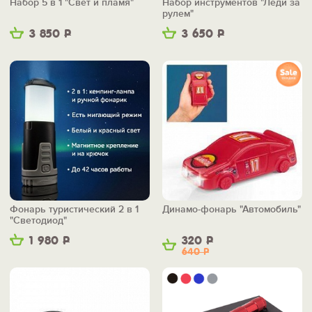
Набор 5 в 1 "Свет и пламя"
Набор инструментов "Леди за
рулем"
3 850
Р
3 650
Р
Фонарь туристический 2 в 1
Динамо-фонарь "Автомобиль"
"Светодиод"
1 980
Р
320
Р
640
Р