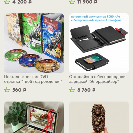
4 200
Р
11 900
Р
Ностальгическая DVD-
Органайзер с беспроводной
отрытка "Твой год рождения"
зарядкой "Энерджайзер",
вер.2
560
Р
8 760
Р