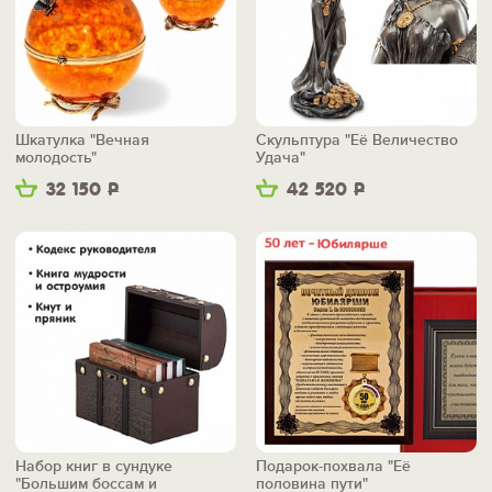
Шкатулка "Вечная
Скульптура "Её Величество
молодость"
Удача"
32 150
Р
42 520
Р
Набор книг в сундуке
Подарок-похвала "Её
"Большим боссам и
половина пути"