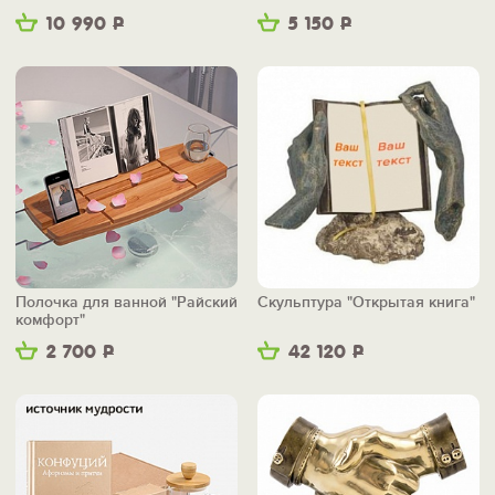
маленьким"
10 990
Р
5 150
Р
Полочка для ванной "Райский
Скульптура "Открытая книга"
комфорт"
2 700
Р
42 120
Р