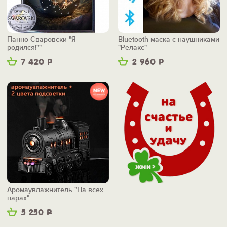
Панно Сваровски "Я
Bluetooth-маска с наушниками
родился!""
"Релакс"
7 420
Р
2 960
Р
Аромаувлажнитель "На всех
парах"
5 250
Р