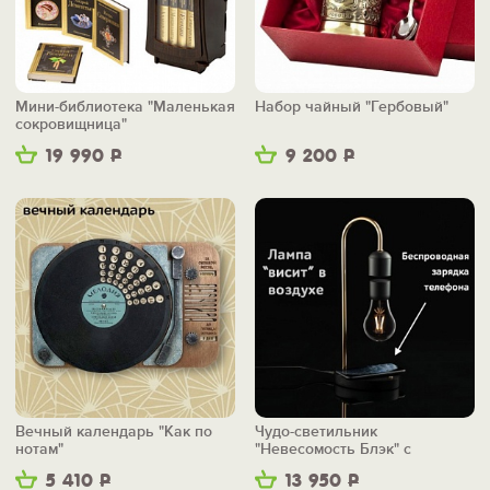
Мини-библиотека "Маленькая
Набор чайный "Гербовый"
сокровищница"
19 990
Р
9 200
Р
Вечный календарь "Как по
Чудо-светильник
нотам"
"Невесомость Блэк" с
беспроводной зарядкой
5 410
Р
13 950
Р