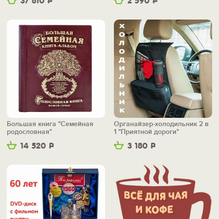
37 810
Р
2 590
Р
Большая книга "Семейная
Органайзер-холодильник 2 в
родословная"
1 "Приятной дороги"
14 520
Р
3 180
Р