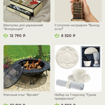
Шкатулка для украшений
Статуэтка наградная "Выход
"Флоренция"
есть!"
12 790
Р
8 520
Р
Уличный очаг "Аргайл"
Набор на 1 персону "Грани
прекрасные"