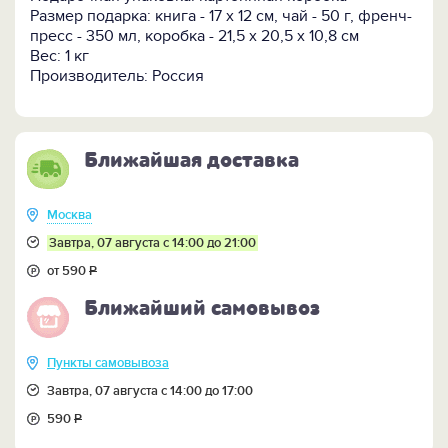
Размер подарка: книга - 17 х 12 см, чай - 50 г, френч-
Чай зеленый «Ганпаудер», 50 гр
пресс - 350 мл, коробка - 21,5 х 20,5 х 10,8 см
- крупнолистовой классический зеленый чай с
Вес: 1 кг
насыщенным терпким послевкусием.
Производитель: Россия
Френч-пресс, 350 мл
- изящное сочетание прозрачного боросиликатного
стекла и натурального дерева;
Ближайшая доставка
- эргономичная ручка и удобная деревянная
крышка с поршнем обеспечивают легкость и
комфорт в использовании;
Москва
- благодаря прочному прозрачному стеклу можно
Завтра, 07 августа с 14:00 до 21:00
наблюдать за процессом заваривания, наслаждаясь
каждым этапом приготовления насыщенного и
от 590
Р
ароматного чая.
Ближайший самовывоз
Набор упакован в картонную коробку
с
экологичным древесным наполнителем.
Пункты самовывоза
Завтра, 07 августа с 14:00 до 17:00
590
Р