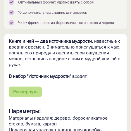
Оптимальный формат, удобно взять с собой
10 дополнительных страниц для заметок
Чай + френч-пресс из боросиликатного стекла и дерева
Книга и чай — два источника мудрости,
известные с
древних времен. Внимательно прислушаться к чаю,
понять его природу и оценить свои ощущения
можно, оставшись наедине с ним и мудрой книгой в
руках.
В набор "Источник мудрости"
входят:
Издание афоризмов и притч Конфуция
Развернуть
- оптимальный формат 17 х 12 см - книгу удобно
взять с собой;
- тематический дизайн обложки;
Параметры:
- на корешке переплета перечислены качества,
необходимые для принятия мудрых решений;
Материалы изделия: дерево, боросиликатное
- в конце книги расположены 10 чистых страниц для
стекло, бумага, картон
заметок.
Подарочная упаковка: картоннная коробка