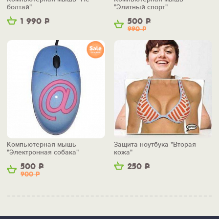
болтай"
"Элитный спорт"
1 990
Р
500
Р
990
Р
Компьютерная мышь
Защита ноутбука "Вторая
"Электронная собака"
кожа"
500
Р
250
Р
900
Р