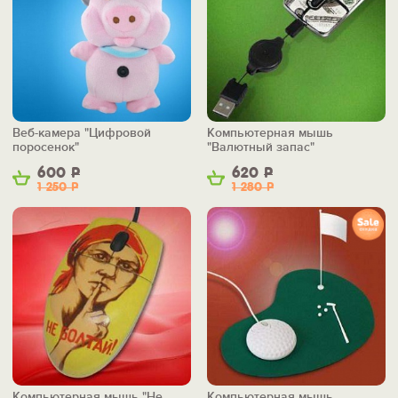
Веб-камера "Цифровой
Компьютерная мышь
поросенок"
"Валютный запас"
600
Р
620
Р
1 250
Р
1 280
Р
Компьютерная мышь "Не
Компьютерная мышь