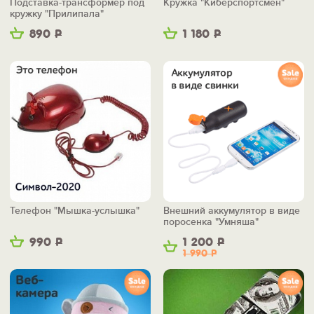
Подставка-трансформер под
Кружка "Киберспортсмен"
кружку "Прилипала"
890
Р
1 180
Р
Телефон "Мышка-услышка"
Внешний аккумулятор в виде
поросенка "Умняша"
990
Р
1 200
Р
1 990
Р