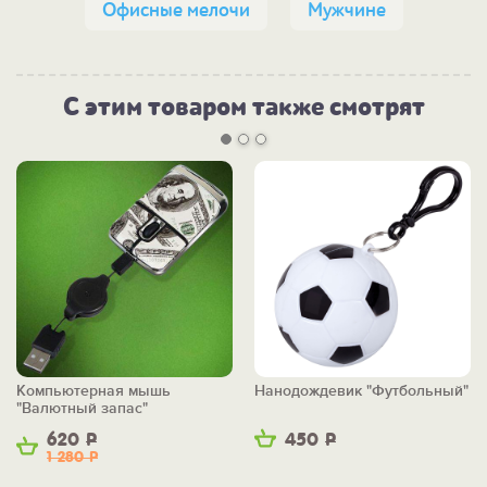
Офисные мелочи
Мужчине
С этим товаром также смотрят
Компьютерная мышь
Нанодождевик "Футбольный"
"Валютный запас"
620
Р
450
Р
1 280
Р