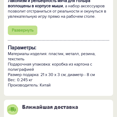
Лаконизм и рельефность мяча для гольфа
воплощены в корпусе мыши
, а набор аксессуаров
позволит отстраниться от реальности и окунуться в
увлекательную игру прямо на рабочем столе.
Помимо мышки-мяча в набор входят коврик для
Развернуть
мыши,
имитирующий поле для гольфа, мини-
клюшка, флажок с лункой и набор мини-шаров.
Параметры:
Материалы изделия: пластик, металл, резина,
текстиль
Подарочная упаковка: коробка из картона с
полиграфией
Размер подарка: 21 x 30 x 3 см; диаметр - 8 см
Вес: 0.245 кг
Производитель: Китай
Ближайшая доставка