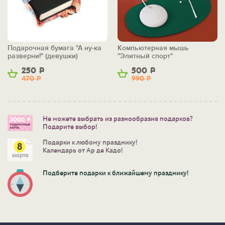
Подарочная бумага "А ну-ка
Компьютерная мышь
разверни!" (девушки)
"Элитный спорт"
250
Р
500
Р
470
Р
990
Р
Не можете выбрать из разнообразия подарков?
Подарите выбор!
Подарки к любому празднику!
Календарь от Ар де Кадо!
Подберите подарки к ближайшему празднику!