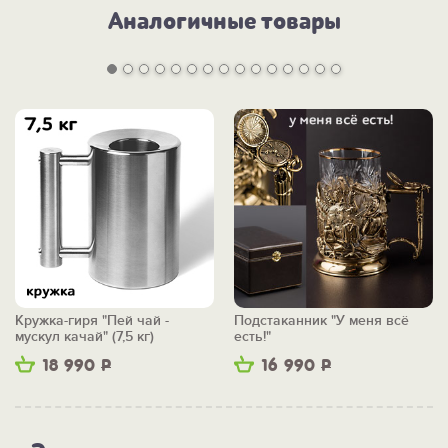
Аналогичные товары
Кружка-гиря "Пей чай -
Подстаканник "У меня всё
мускул качай" (7,5 кг)
есть!"
18 990
Р
16 990
Р